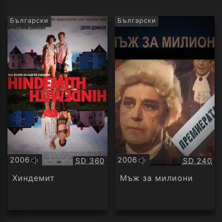
Български
Български
2006
2006
Качество:
Качество
SD 360
SD 240
Оригинално
Оригинално
аудио
аудио
Хиндемит
Мъж за милиони