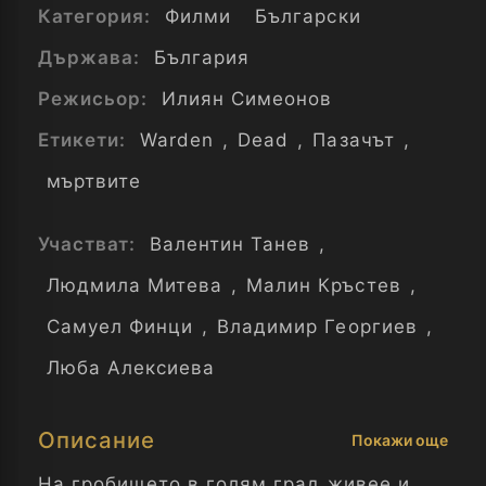
Категория:
Филми
Български
Държава:
България
Режисьор:
Илиян Симеонов
Етикети:
Warden
,
Dead
,
Пазачът
,
мъртвите
Участват:
Валентин Танев
,
Людмила Митева
,
Малин Кръстев
,
Самуел Финци
,
Владимир Георгиев
,
Люба Алексиева
Описание
Покажи още
На гробището в голям град живее и