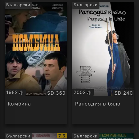
Български
Български
1982
2002
Качество:
Качество
SD 360
SD 240
Оригинално
Оригинално
аудио
аудио
Комбина
Рапсодия в бяло
IMDb
7.5
Български
Български