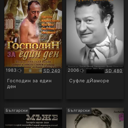
1983
2006
Качество:
Качество
SD 240
SD 480
Оригинално
Оригинално
аудио
аудио
Господин за един
Суфле дЙаморе
ден
Български
Български