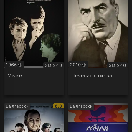
1966
2010
Качество:
Качество
SD 240
SD 240
Оригинално
Оригинално
аудио
аудио
Мъже
Печената тиква
IMDb
6.3
Български
Български
рейтинг: