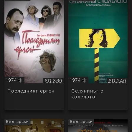
рейтинг:
1974
1974
Качество:
Качество
SD 360
SD 240
Оригинално
Оригинално
аудио
аудио
Последният ерген
Селянинът с
колелото
Български
Български