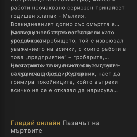
работи неочаквано сериозен тринайсет
годишен хлапак - Малкия.
Всекидневният допир със смъртта е
развил у него свръхестествени
Наследил работата на баща си като
способности.
уредник на гробището, той е извоювал
уважението на всички, с които работи в
това „предприятие” – гробарите,
цветарките, свещеника, служителите
Но истинските му приятели са други -
от архива, дори директора.
налудничав, беден Художник, нает да
гримира покойниците, който въпреки
всичко не се е отказал да нарисува
своя шедьовър, и самотен Старец -
бивш затворник, който мечтае да види
мъртъв човека разрушил живота му,
Гледай онлайн
Пазачът на
изпращайки го в затвора преди
мъртвите
тридесет години. За тримата,