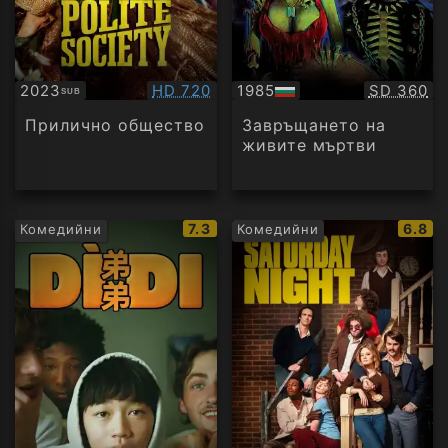
Качество:
Качество
2023
HD 720
1985
SD 360
SUB
Субтитри
БГ
аудио
Прилично общество
Завръщането на
живите мъртви
IMDb
IMDb
7.3
6.8
Комедийни
Комедийни
рейтинг:
рейти