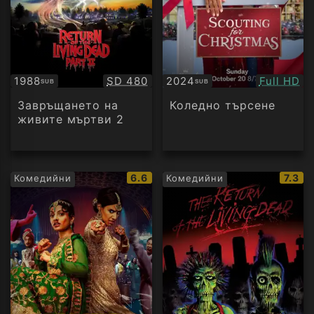
Качество:
Качество
1988
SD 480
2024
Full HD
SUB
SUB
Субтитри
Субтитри
Завръщането на
Коледно търсене
живите мъртви 2
IMDb
IMDb
6.6
7.3
Комедийни
Комедийни
рейтинг:
рейти