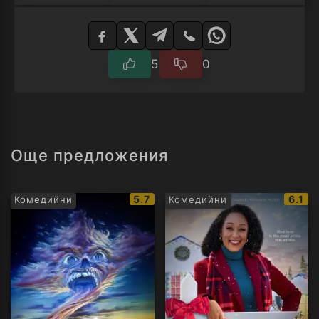
Изберете
плейър
5
0
Още предложения
IMDb
IMDb
5.7
6.1
Комедийни
Комедийни
рейтинг:
рейти