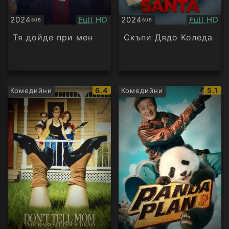
Качество:
Качество
2024
Full HD
2024
Full HD
SUB
SUB
Субтитри
Субтитри
Тя дойде при мен
Скъпи Дядо Коледа
IMDb
IMDb
6.4
5.1
Комедийни
Комедийни
рейтинг:
рейти