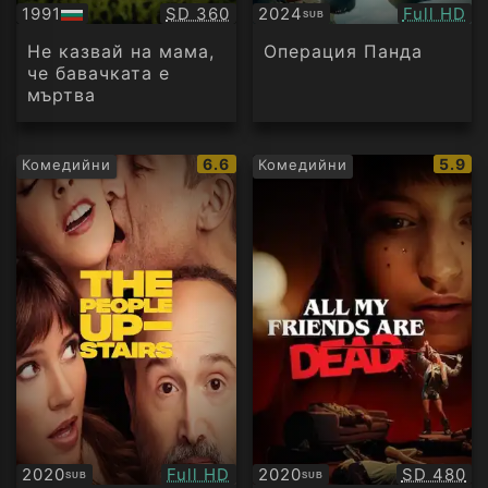
Качество:
Качество
1991
SD 360
2024
Full HD
SUB
БГ
Субтитри
аудио
Не казвай на мама,
Операция Панда
че бавачката е
мъртва
IMDb
IMDb
6.6
5.9
Комедийни
Комедийни
рейтинг:
рейти
Качество:
Качество
2020
Full HD
2020
SD 480
SUB
SUB
Субтитри
Субтитри