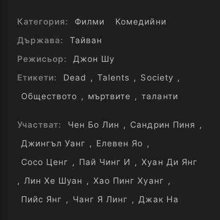
Категория:
Филми
Комедийни
Държава:
Тайван
Режисьор:
Джон Шу
Етикети:
Dead
,
Talents
,
Society
,
Обществото
,
мъртвите
,
таланти
Участват:
Чен Бо Лин
,
Сандрин Пиня
,
Джингъл Уанг
,
Елевен Яо
,
Сосо Ценг
,
Пай Чинг И
,
Хуан Ди Янг
,
Лин Хе Шуан
,
Хао Пинг Хуанг
,
Пийс Янг
,
Чанг Я Линг
,
Джак На