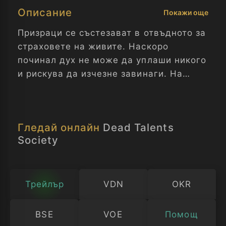
Описание
Покажи още
Призраци се състезават в отвъдното за
страховете на живите. Наскоро
починал дух не може да уплаши никого
и рискува да изчезне завинаги. На
помощ идват призрак, чийто дни на
слава са отминали и нейният агент.
Гледай онлайн
Dead Talents
Society
Трейлър
VDN
OKR
BSE
VOE
Помощ