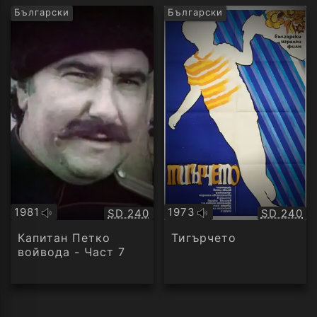
Български
Български
1981
1973
Качество:
Качество
SD 240
SD 240
Оригинално
Оригинално
аудио
аудио
Капитан Петко
Тигърчето
войвода - Част 7