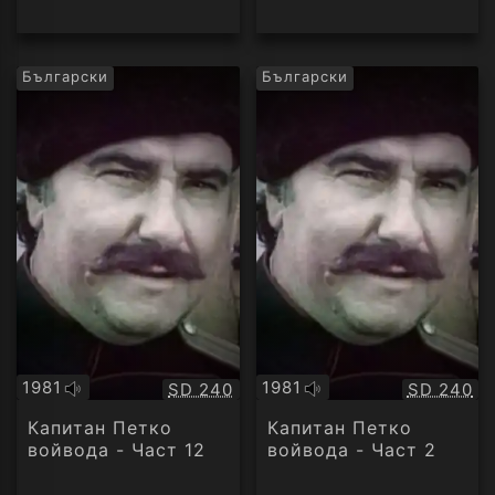
Български
Български
1981
1981
Качество:
Качество
SD 240
SD 240
Оригинално
Оригинално
аудио
аудио
Капитан Петко
Капитан Петко
войвода - Част 12
войвода - Част 2