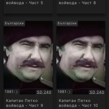
войвода - Част 5
войвода - Част 8
Български
Български
1981
1981
Качество:
Качество
SD 240
SD 240
Оригинално
Оригинално
аудио
аудио
Капитан Петко
Капитан Петко
войвода - Част 9
войвода - Част 10