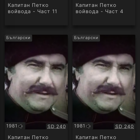
аудио
аудио
Капитан Петко
Капитан Петко
войвода - Част 11
войвода - Част 4
Български
Български
1981
1981
Качество:
Качество
SD 240
SD 240
Оригинално
Оригинално
аудио
аудио
Капитан Петко
Капитан Петко