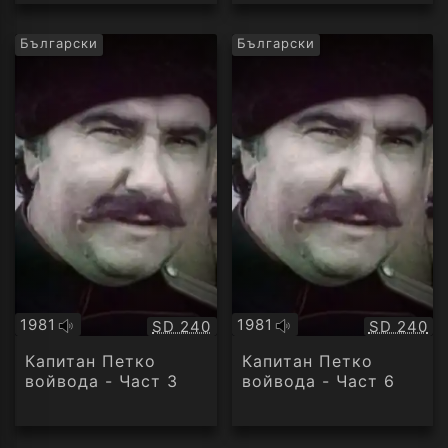
Български
Български
1981
1981
Качество:
Качество
SD 240
SD 240
Оригинално
Оригинално
аудио
аудио
Капитан Петко
Капитан Петко
войвода - Част 3
войвода - Част 6