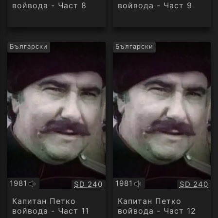
войвода - Част 8
войвода - Част 9
Български
Български
1981
1981
Качество:
Качество
SD 240
SD 240
Оригинално
Оригинално
аудио
аудио
Капитан Петко
Капитан Петко
войвода - Част 11
войвода - Част 12