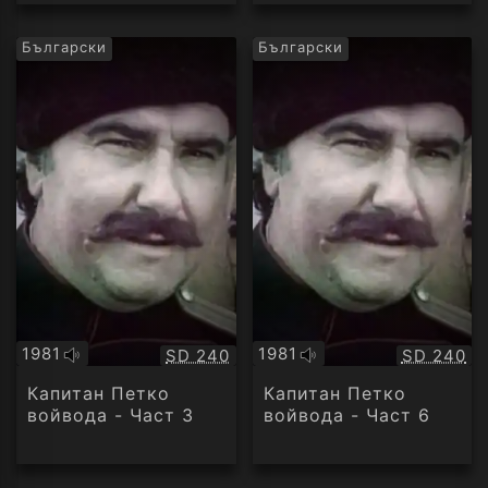
Български
Български
1981
1981
Качество:
Качество
SD 240
SD 240
Оригинално
Оригинално
аудио
аудио
Капитан Петко
Капитан Петко
войвода - Част 3
войвода - Част 6