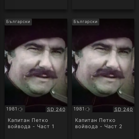
Български
Български
1981
1981
Качество:
Качество
SD 240
SD 240
Оригинално
Оригинално
аудио
аудио
Капитан Петко
Капитан Петко
войвода - Част 1
войвода - Част 2