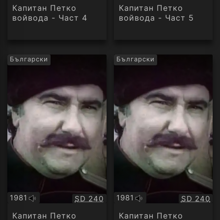
аудио
аудио
Капитан Петко
Капитан Петко
войвода - Част 4
войвода - Част 5
Български
Български
1981
1981
Качество:
Качество
SD 240
SD 240
Оригинално
Оригинално
аудио
аудио
Капитан Петко
Капитан Петко