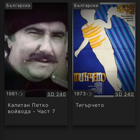
Български
Български
1981
1973
Качество:
Качество
SD 240
SD 240
Оригинално
Оригинално
аудио
аудио
Капитан Петко
Тигърчето
войвода - Част 7