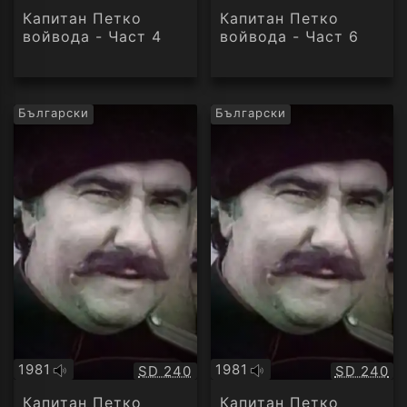
аудио
аудио
Капитан Петко
Капитан Петко
войвода - Част 4
войвода - Част 6
Български
Български
1981
1981
Качество:
Качество
SD 240
SD 240
Оригинално
Оригинално
аудио
аудио
Капитан Петко
Капитан Петко