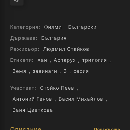
Категория:
Филми
Български
Държава:
България
Режисьор:
Людмил Стайков
Етикети:
Хан
,
Аспарух
,
трилогия
,
Земя
,
завинаги
,
3
,
серия
Участват:
Стойко Пеев
,
Антоний Генов
,
Васил Михайлов
,
Ваня Цветкова
Описание
Покажи още