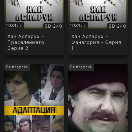
1981
1981
Качество:
Качество
SD 240
SD 240
Оригинално
Оригинално
аудио
аудио
Хан Аспарух -
Хан Аспарух -
Преселението
Фанагория - Серия
Серия 2
1
Български
Български