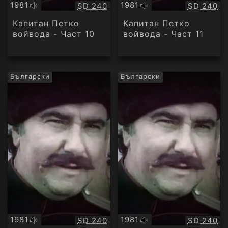
1981
1981
Качество:
Качество
SD 240
SD 240
Оригинално
Оригинално
аудио
аудио
Капитан Петко
Капитан Петко
войвода - Част 10
войвода - Част 11
Български
Български
1981
1981
Качество:
Качество
SD 240
SD 240
Оригинално
Оригинално