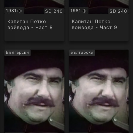
1981
1981
Качество:
Качество
SD 240
SD 240
Оригинално
Оригинално
аудио
аудио
Капитан Петко
Капитан Петко
войвода - Част 8
войвода - Част 9
Български
Български