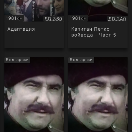
1981
1981
Качество:
Качество
SD 360
SD 240
Оригинално
Оригинално
аудио
аудио
Адаптация
Капитан Петко
войвода - Част 5
Български
Български