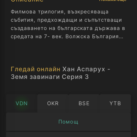
Филмова трилогия, възкресяваща
събития, предхождащи и съпътстващи
създаването на българската държава в
средата на 7- век. Волжска България
се огъва под набезите на хазарите.
Следвайки завета на своя баща,
синовете на Хан Кубрат, след смъртта
Гледай онлайн
Хан Аспарух -
му повеждат племената в търсене на
Земя завинаги Серия 3
нова родина.
Най - младият от тях - Аспарух, след
двадесетгодишно странстване,
VDN
OKR
BSE
YTB
търсейки “земя за винаги” за своя
народ, достига до устието на река
Помощ
Дунав. Филмовият разказ се води от
Изберете
името на византийският хронист