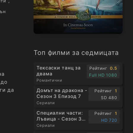
лти
,
тън
Топ филми за седмицата
Тексаски танц за
Рейтинг
0.5
двама
на
Full HD 1080
Романтични
 до
ги да
Домът на дракона -
Рейтинг
1
Сезон 3 Епизод 7
SD 480
Сериали
Специални части:
Рейтинг
1
Лъвица - Сезон 3
HD 720
Епизод 1
Сериали