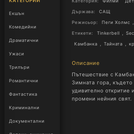
КАТЕГОРИИ
Категория:
Филми
Дет
Държава:
САЩ
Екшън
Режисьор:
Пеги Холмс
,
Комедийни
Етикети:
Tinkerbell
,
Sec
Драматични
Камбанка
,
Тайната
,
к
Ужаси
Описание
Трилъри
онлайн
Пътешествие с Камбан
Романтични
Зимната гора, където
удивително откритие 
Фантастика
промени нейния свят.
Криминални
Документални