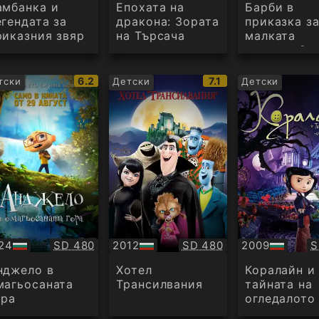
дио
аудио
амбанка и
Епохата на
Барби в
егендата за
дракона: Зората
приказка з
риказния звяр
на Търсача
малката
русалка 2
IMDb
IMDb
6.2
7.1
тски
Детски
Детски
рейтинг:
рейтинг:
Качество:
Качество:
К
24
SD 480
2012
SD 480
2009
S
БГ
БГ
дио
аудио
аудио
нджело в
Хотел
Коралайн и
магьосаната
Трансилвания
тайната на
ора
огледалото