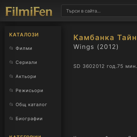
КАТАЛОЗИ
Камбанка Тайн
Wings (2012)
📂
Филми
📂
Сериали
SD 360
2012 год.
75 мин
📂
Актьори
📂
Режисьори
📂
Общ каталог
📂
Биографии