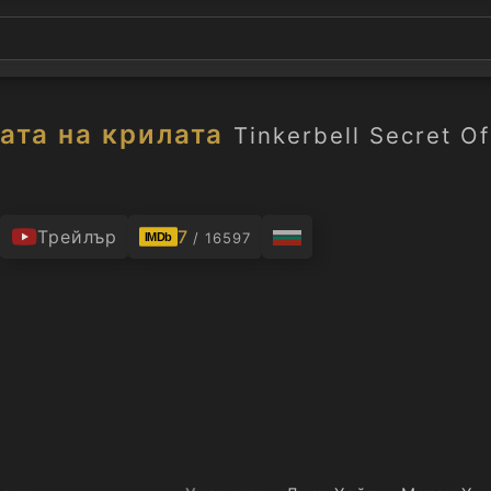
ата на крилата
Tinkerbell Secret O
.
Трейлър
7
/ 16597
IMDb