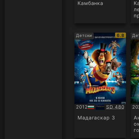
аудио
ау
Камбанка
К
л
п
IMDb
6.8
Детски
Де
рейтинг:
Качество:
2012
SD 480
20
БГ
БГ
аудио
ау
Мадагаскар 3
А
о
г