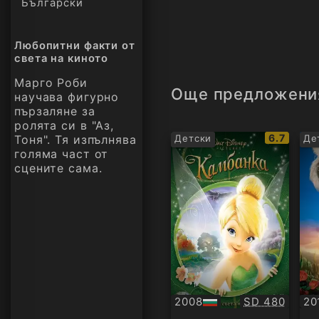
Български
Любопитни факти от
света на киното
Марго Роби
Още предложени
научава фигурно
пързаляне за
ролята си в "Аз,
IMDb
6.7
Тоня". Тя изпълнява
Детски
Де
рейтинг:
голяма част от
сцените сама.
Качество:
2008
SD 480
20
БГ
БГ