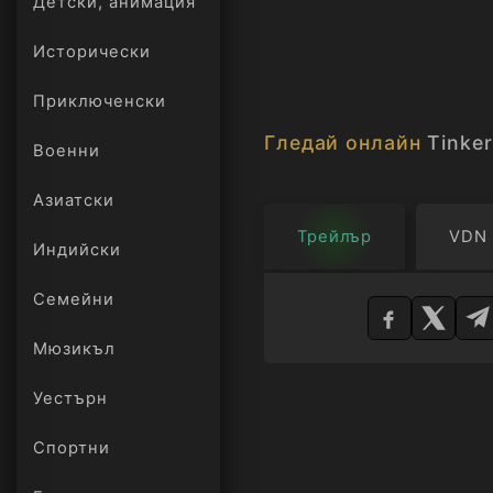
Детски, анимация
Исторически
Приключенски
Гледай онлайн
Tinker
Военни
Азиатски
Трейлър
VDN
Индийски
Изберете
Семейни
плейър
Мюзикъл
Уестърн
Спортни