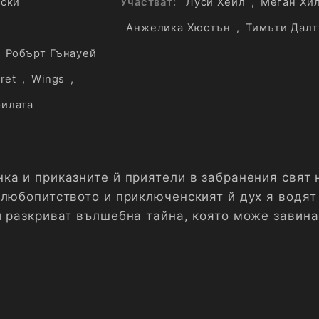
ски
Участват:
Луси Хейл
,
Меган Хи
Анжелика Хюстън
,
Тимъти Дал
Робърт Гънауей
ret
,
Wings
,
рилата
ка и приказните й приятели в забранения свят 
 любопитството и приключенският й дух я водят
и разкриват вълшебна тайна, която може завина