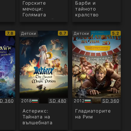
аудио
аудио
Горските
Барби и
а
мечоци:
тайното
Голямата
кралство
циркова тайна
IMDb
IMDb
IMDb
7.8
6.7
5.2
Детски
Детски
рейтинг:
рейтинг:
рейтинг
ачество:
Качество:
Качество:
D 360
2018
SD 480
2012
SD 360
БГ
БГ
аудио
аудио
Астерикс:
Гладиаторите
Тайната на
на Рим
вълшебната
отвара