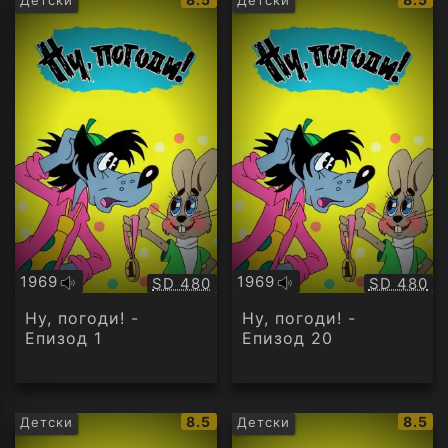
рейтинг:
рейти
1969
1969
Качество:
Качество
SD 480
SD 480
Оригинално
Оригинално
аудио
аудио
Ну, погоди! -
Ну, погоди! -
Епизод 1
Епизод 20
IMDb
IMDb
8.5
8.5
Детски
Детски
рейтинг:
рейти