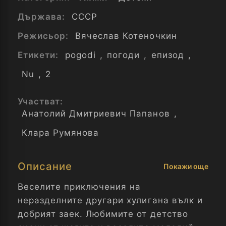
Държава:
СССР
Режисьор:
Вячеслав Котеночкин
Етикети:
pogodi
,
погоди
,
епизод
,
Nu
,
2
Участват:
Анатолий Дмитриевич Папанов
,
Клара Румянова
Описание
Покажи още
Веселите приключения на
неразделните другари хулигана вълк и
добрият заек. Любимите от детство