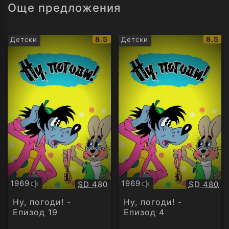
Още предложения
IMDb
IMDb
8.5
8.5
Детски
Детски
рейтинг:
рейти
1969
1969
Качество:
Качество
SD 480
SD 480
Оригинално
Оригинално
аудио
аудио
Ну, погоди! -
Ну, погоди! -
Епизод 19
Епизод 4