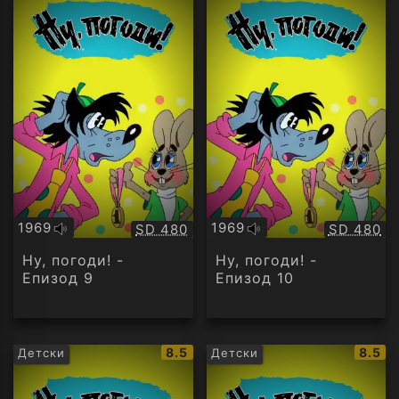
1969
1969
Качество:
Качество
SD 480
SD 480
Оригинално
Оригинално
аудио
аудио
Ну, погоди! -
Ну, погоди! -
Епизод 9
Епизод 10
IMDb
IMDb
8.5
8.5
Детски
Детски
рейтинг:
рейти