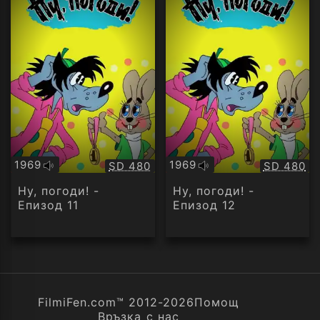
1969
1969
Качество:
Качество
SD 480
SD 480
Оригинално
Оригинално
аудио
аудио
Ну, погоди! -
Ну, погоди! -
Епизод 11
Епизод 12
FilmiFen.com™ 2012-2026
Помощ
Връзка с нас