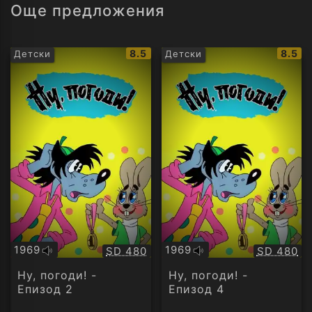
Още предложения
IMDb
IMDb
8.5
8.5
Детски
Детски
рейтинг:
рейти
1969
1969
Качество:
Качество
SD 480
SD 480
Оригинално
Оригинално
аудио
аудио
Ну, погоди! -
Ну, погоди! -
Епизод 2
Епизод 4