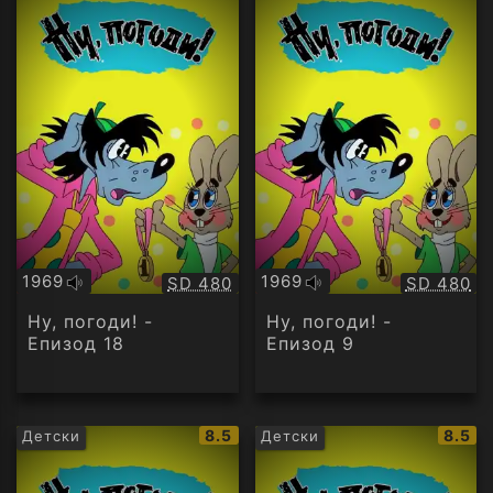
1969
1969
Качество:
Качество
SD 480
SD 480
Оригинално
Оригинално
аудио
аудио
Ну, погоди! -
Ну, погоди! -
Епизод 18
Епизод 9
IMDb
IMDb
8.5
8.5
Детски
Детски
рейтинг:
рейти