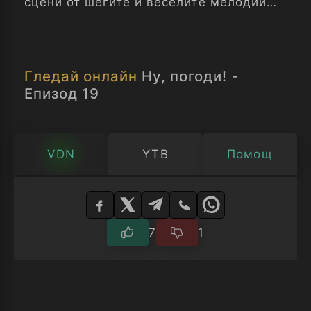
сцени от шегите и веселите мелодий
сега ще ви радват в цифрово качество.
Прекрасно е да се създава образ на
многолетния популярен анимационен
Гледай онлайн
Ну, погоди! -
филм - Ну, погоди! Ну, погоди - Епизод
Епизод 19
19
VDN
YTB
Помощ
Изберете
плейър
7
1