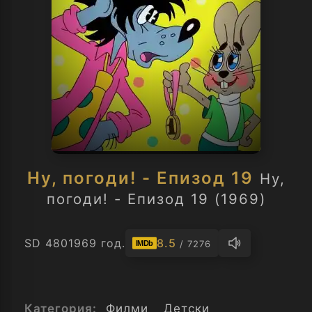
Ну, погоди! - Епизод 19
Ну,
погоди! - Епизод 19 (1969)
SD 480
1969 год.
8.5
/ 7276
IMDb
Категория:
Филми
Детски