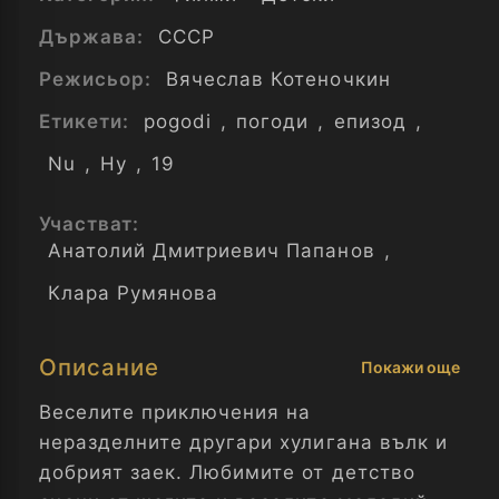
Държава:
СССР
Режисьор:
Вячеслав Котеночкин
Етикети:
pogodi
,
погоди
,
епизод
,
Nu
,
Ну
,
19
Участват:
Анатолий Дмитриевич Папанов
,
Клара Румянова
Описание
Покажи още
Веселите приключения на
неразделните другари хулигана вълк и
добрият заек. Любимите от детство