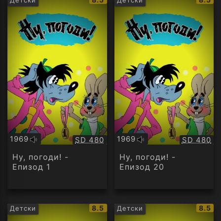
рейтинг:
рейти
1969
1969
Качество:
Качество
SD 480
SD 480
Оригинално
Оригинално
аудио
аудио
Ну, погоди! -
Ну, погоди! -
Епизод 1
Епизод 20
IMDb
IMDb
8.5
8.5
Детски
Детски
рейтинг:
рейти