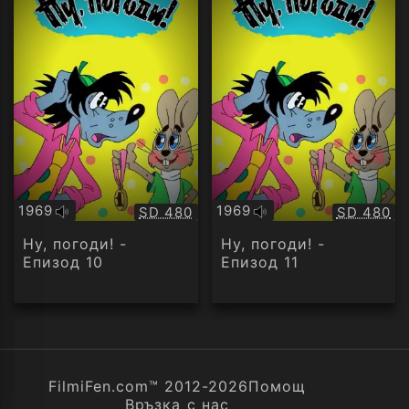
1969
1969
Качество:
Качество
SD 480
SD 480
Оригинално
Оригинално
аудио
аудио
Ну, погоди! -
Ну, погоди! -
Епизод 10
Епизод 11
FilmiFen.com™ 2012-2026
Помощ
Връзка с нас