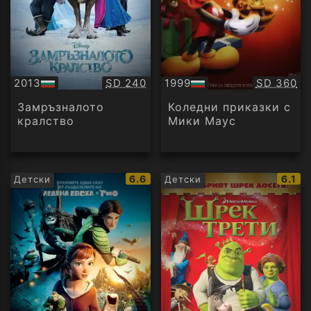
Качество:
Качество
2013
SD 240
1999
SD 360
БГ
БГ
аудио
аудио
Замръзналото
Коледни приказки с
кралство
Мики Маус
IMDb
IMDb
6.6
6.1
Детски
Детски
рейтинг:
рейти