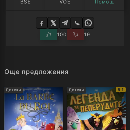
BSE
VOE
Помощ
Изберете
плейър
100
19
Още предложения
IMDb
5.1
Детски
Детски
рейти