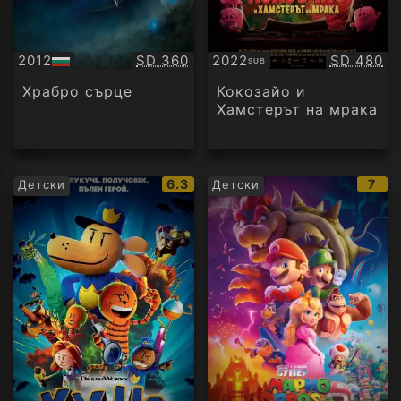
Качество:
Качество
2012
SD 360
2022
SD 480
SUB
БГ
Субтитри
аудио
Храбро сърце
Кокозайо и
Хамстерът на мрака
IMDb
IMD
6.3
7
Детски
Детски
рейтинг:
рейт