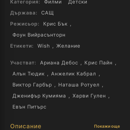
Категория:
Филми
Детски
Държава:
САЩ
Режисьор:
Крис Бък
,
Фоун Вийрасънторн
Етикети:
Wish
,
Желание
Участват:
Ариана Дебос
,
Крис Пайн
,
Алън Тюдик
,
Анжелик Кабрал
,
Виктор Гарбър
,
Наташа Ротуел
,
Дженифър Кумияма
,
Харви Гулен
,
Евън Питърс
Описание
Покажи още