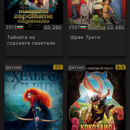
Качество:
Качество
2013
SD 360
2007
SD 480
БГ
БГ
аудио
аудио
Тайната на
Шрек Трети
горските пазители
IMDb
IMDb
7.1
6.3
Детски
Детски
рейтинг:
рейти