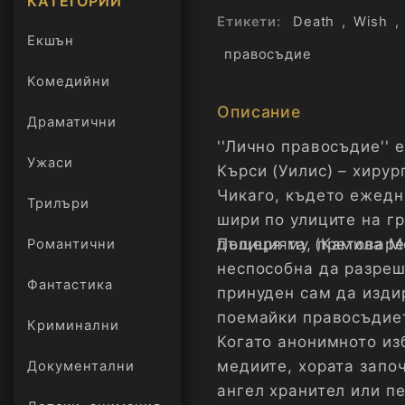
КАТЕГОРИИ
Етикети:
Death
,
Wish
,
Екшън
правосъдие
Комедийни
Описание
Драматични
''Лично правосъдие'' 
Ужаси
Кърси (Уилис) – хирур
Чикаго, където ежедн
Трилъри
онлайн
шири по улиците на гр
дъщеря му (Камила Мо
Полицията, претоваре
Романтични
неспособна да разреши
Фантастика
принуден сам да изди
поемайки правосъдиет
Криминални
Когато анонимното из
медиите, хората запо
Документални
ангел хранител или п