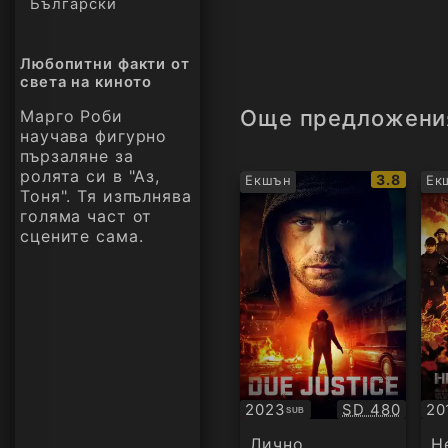
Български
Любопитни факти от
света на киното
Още предложени
Марго Роби
научава фигурно
пързаляне за
ролята си в "Аз,
IMDb
3.8
Екшън
Ек
Тоня". Тя изпълнява
рейтинг:
голяма част от
сцените сама.
Качество:
2023
SD 480
20
SUB
Субтитри
БГ
ау
Лично
Н