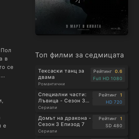
 Пол
Топ филми за седмицата
а в
то се
Тексаски танц за
Рейтинг
0.6
и
двама
Full HD 1080
Романтични
Специални части:
Рейтинг
1
Лъвица - Сезон 3
и,
HD 720
Епизод 1
Сериали
а
Домът на дракона -
Рейтинг
1
Сезон 3 Епизод 7
л е
SD 480
Сериали