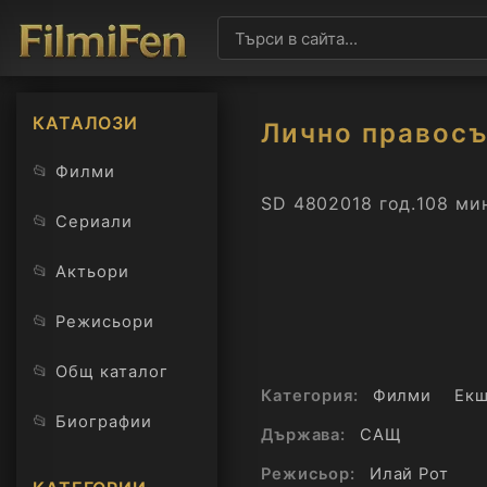
КАТАЛОЗИ
Лично правос
📂
Филми
SD 480
2018 год.
108 ми
📂
Сериали
📂
Актьори
📂
Режисьори
📂
Общ каталог
Категория:
Филми
Ек
📂
Биографии
Държава:
САЩ
Режисьор:
Илай Рот