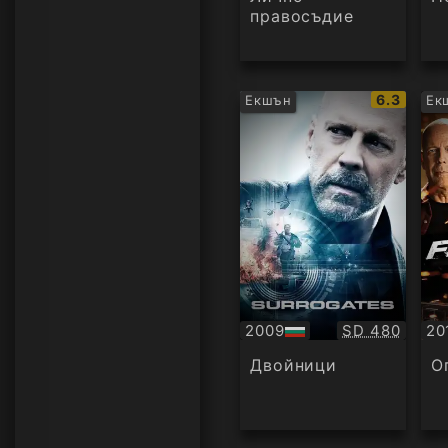
правосъдие
IMDb
6.3
Екшън
Ек
рейтинг:
Качество:
2009
SD 480
20
БГ
Су
аудио
Двойници
О