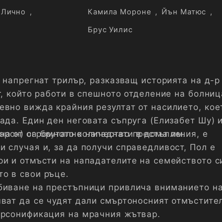
Лично
,
Камила Мороне
,
Йън Матюс
,
Брус Уилис
е напрегнат трилър, разказващ историята на д-р
г, който работи в спешното отделение на болниц
евно вижда крайния резултат от насилието, кое
ада. Един ден неговата съпруга (Елизабет Шу) 
рон) са брутално нападнати в дома им.
на от огромното количество престъпления, е
 случая и, за да получи справедливост, Пол е
ри и отмъсти на нападателите на семейството с
о в свои ръце.
биване на престъпници привлича вниманието н
чват да се чудят дали смъртоносният отмъстите
ерсонификация на мрачния жътвар.