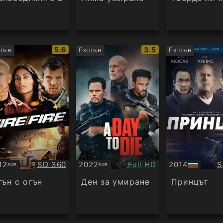
IMDb
IMDb
5.6
3.5
шън
Екшън
Екшън
рейтинг:
рейтинг:
Качество:
Качество:
К
12
SD 360
2022
Full HD
2014
S
SUB
SUB
бтитри
Субтитри
БГ
аудио
гън с огън
Ден за умиране
Принцът