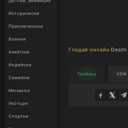
Детски, анимация
Исторически
Приключенски
Военни
Гледай онлайн
Death
Азиатски
Индийски
Трейлър
VDN
Семейни
Изберете
Мюзикъл
плейър
Уестърн
Спортни