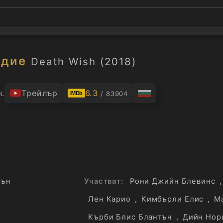
ъдие
Death Wish (2018)
н.
Трейлър
6.3
/ 83904
IMDb
шън
Участват:
Рони Джийн Блевинс
,
Лен Карио
,
Кимбърли Елис
,
М
Кърби Блис Блантън
,
Дийн Нор