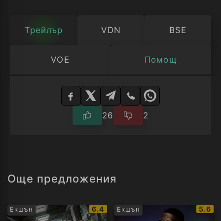
Трейлър
VDN
BSE
VOE
Помощ
Изберете
плейър
26
2
Още предложения
IMDb
IMDb
6.4
5.6
Екшън
Екшън
рейтинг:
рейти