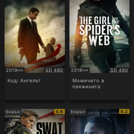
Качество:
Качество
2019
SD 480
2018
SD 480
SUB
SUB
Субтитри
Субтитри
Код: Ангелът
Момичето в
паяжината
IMDb
IMDb
4.6
6.2
Екшън
Екшън
рейтинг:
рейти