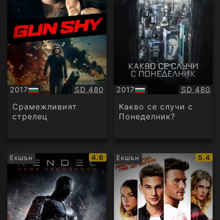
Качество:
Качество
2017
SD 480
2017
SD 480
БГ
БГ
аудио
аудио
Срамежливият
Какво се случи с
стрелец
Понеделник?
IMDb
IMDb
4.6
5.4
Екшън
Екшън
рейтинг:
рейти