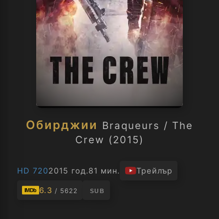
Обирджии
Braqueurs / The
Crew (2015)
HD 720
2015 год.
81 мин.
Трейлър
6.3
/ 5622
IMDb
SUB