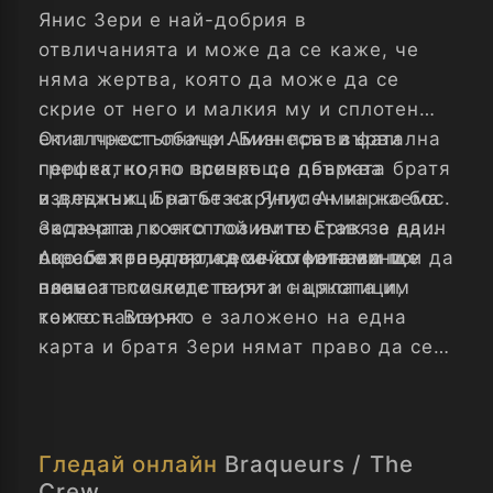
Янис Зери е най-добрия в
отвличанията и може да се каже, че
няма жертва, която да може да се
скрие от него и малкия му и сплотен
екип престъпници. Бизнесът върви
От алчност обаче Амин прави фатална
перфектно, но всичко се обърква
грешка, която превръща двамата братя
изведнъж. Братът на Янис Амин наема
в длъжници на безскрупулен нарко бос.
експерта по експлозивите Ерик за един
Задачата, която той им поставя е да
по-сложен удар и всичко минава по
ограбят таен склад за амфетамини и да
Ако се провалят, семействата им ще
план.
вземат всичките пари и наркотици,
понесат последствията с цялата им
които намерят.
тежест. Всичко е заложено на една
карта и братя Зери нямат право да се
провалят. Не и този път...
Гледай онлайн
Braqueurs / The
Crew