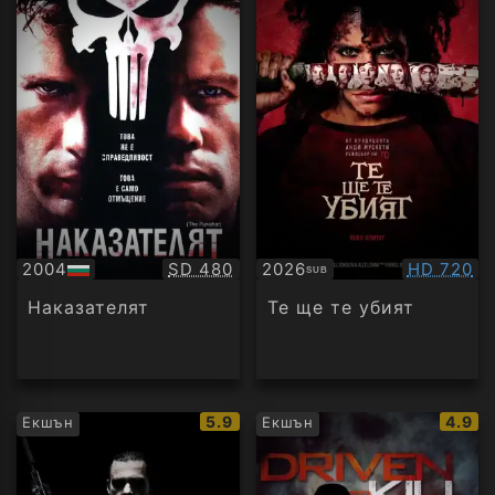
Качество:
Качество
2004
SD 480
2026
HD 720
SUB
БГ
Субтитри
аудио
Наказателят
Те ще те убият
IMDb
IMDb
5.9
4.9
Екшън
Екшън
рейтинг:
рейти