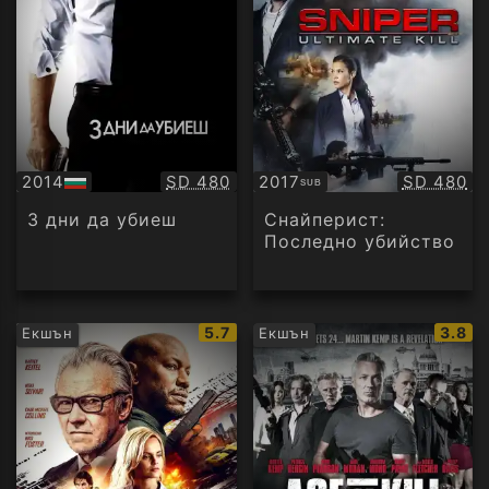
Качество:
Качество
2014
SD 480
2017
SD 480
SUB
БГ
Субтитри
аудио
3 дни да убиеш
Снайперист:
Последно убийство
IMDb
IMDb
5.7
3.8
Екшън
Екшън
рейтинг:
рейти