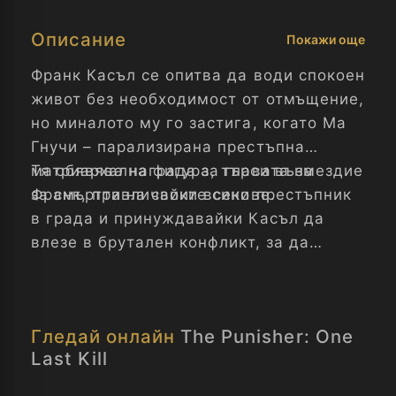
Описание
Покажи още
Франк Касъл се опитва да води спокоен
живот без необходимост от отмъщение,
но миналото му го застига, когато Ма
Гнучи – парализирана престъпна
матриархална фигура, търси възмездие
Тя обявява награда за главата на
за смъртта на своите синове.
Франк, привличайки всеки престъпник
в града и принуждавайки Касъл да
влезе в брутален конфликт, за да
защити невинните хора около себе си.
Докато се бори с халюцинации и
травми от миналото, той трябва да
Гледай онлайн
The Punisher: One
реши дали може да разкъса
Last Kill
безкрайния цикъл на насилие.