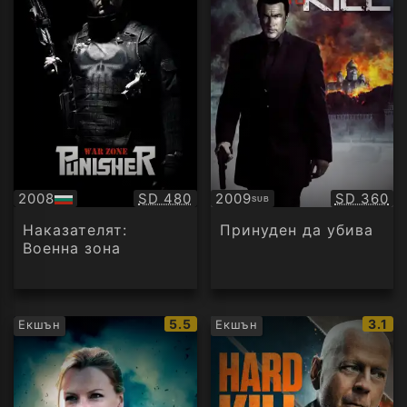
Качество:
Качество
2008
SD 480
2009
SD 360
SUB
БГ
Субтитри
аудио
Наказателят:
Принуден да убива
Военна зона
IMDb
IMDb
5.5
3.1
Екшън
Екшън
рейтинг:
рейти