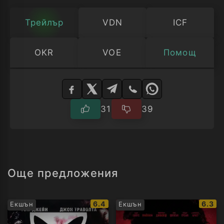
Трейлър
VDN
ICF
OKR
VOE
Помощ
Изберете
плейър
31
39
Още предложения
IMDb
IMDb
6.4
6.3
Екшън
Екшън
рейтинг:
рейти