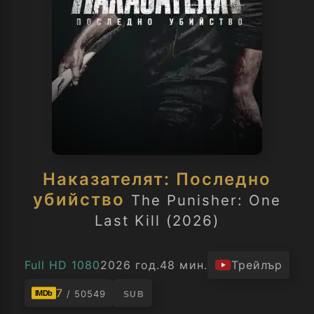
Наказателят: Последно
убийство
The Punisher: One
Last Kill (2026)
Full HD 1080
2026 год.
48 мин.
Трейлър
7
/ 50549
IMDb
SUB