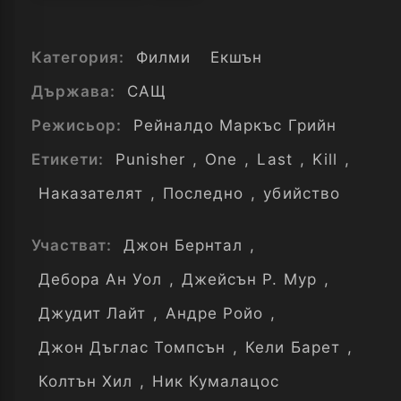
Категория:
Филми
Екшън
Държава:
САЩ
Режисьор:
Рейналдо Маркъс Грийн
Етикети:
Punisher
,
One
,
Last
,
Kill
,
Наказателят
,
Последно
,
убийство
Участват:
Джон Бернтал
,
Дебора Ан Уол
,
Джейсън Р. Мур
,
Джудит Лайт
,
Андре Ройо
,
Джон Дъглас Томпсън
,
Кели Барет
,
Колтън Хил
,
Ник Кумалацос