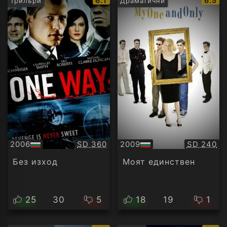
6.1
6.5
Трилъри
Драматични
рейтинг:
рейти
Качество:
Качество
2006
SD 360
2009
SD 240
БГ
БГ
аудио
аудио
Без изход
Моят единствен
25
30
5
18
19
1