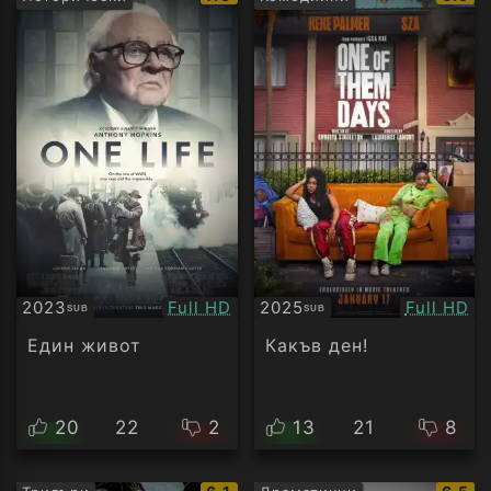
рейтинг:
рейти
Качество:
Качество
2023
Full HD
2025
Full HD
SUB
SUB
Субтитри
Субтитри
Един живот
Какъв ден!
20
22
2
13
21
8
IMDb
IMDb