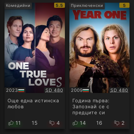
IMDb
IMD
5.5
5
Комедийни
Приключенски
рейтинг:
рейт
Качество:
Качество
2023
SD 480
2009
SD 480
БГ
БГ
аудио
аудио
Още една истинска
Година първа:
любов
Запознай се с
предците си
11
15
4
14
16
2