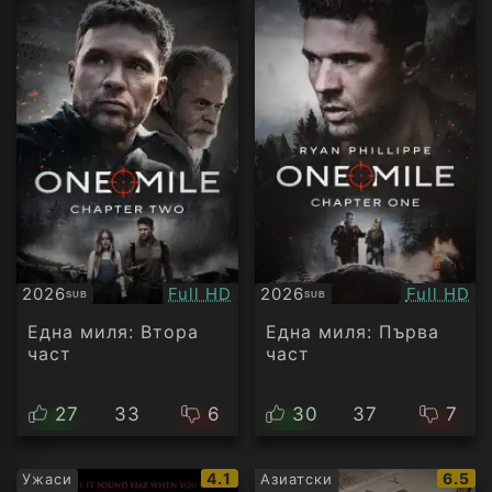
Качество:
Качество
2026
Full HD
2026
Full HD
SUB
SUB
Субтитри
Субтитри
Една миля: Втора
Една миля: Първа
част
част
27
33
6
30
37
7
IMDb
IMDb
4.1
6.5
Ужаси
Азиатски