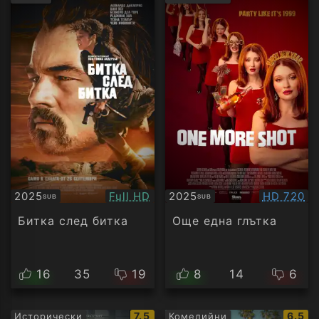
рейтинг:
рейти
Качество:
Качество
2025
Full HD
2025
HD 720
SUB
SUB
Субтитри
Субтитри
Битка след битка
Още една глътка
16
35
19
8
14
6
IMDb
IMDb
7.5
6.5
Исторически
Комедийни