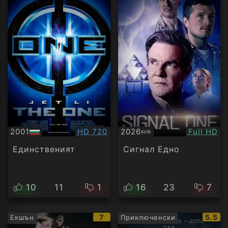
Качество:
Качество
2001
HD 720
2026
Full HD
SUB
БГ
Субтитри
аудио
Единственият
Сигнал Едно
10
11
1
16
23
7
IMDb
IMDb
7
5.5
Екшън
Приключенски
рейтинг:
рейти