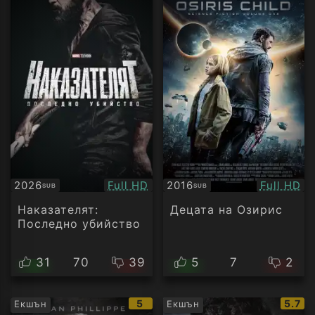
Качество:
Качество
2026
Full HD
2016
Full HD
SUB
SUB
Субтитри
Субтитри
Наказателят:
Децата на Озирис
Последно убийство
31
70
39
5
7
2
IMDb
IMDb
5
5.7
Екшън
Екшън
рейтинг:
рейти