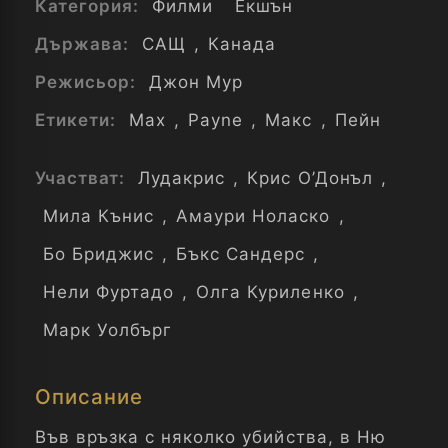
Категория:
Филми
Екшън
Държава:
САЩ
,
Канада
Режисьор:
Джон Мур
Етикети:
Max
,
Payne
,
Макс
,
Пейн
Участват:
Лудакрис
,
Крис О’Донъл
,
Мила Кънис
,
Амаури Ноласко
,
Бо Бриджис
,
Бъкс Сандерс
,
Нели Фуртадо
,
Олга Куриленко
,
Марк Уолбърг
Описание
Във връзка с няколко убийства, в Ню