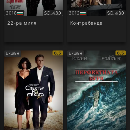
Качество:
Качество
2018
SD 480
2012
SD 480
БГ
БГ
аудио
аудио
22-ра миля
Контрабанда
IMDb
IMDb
6.5
6.5
Екшън
Екшън
рейтинг:
рейти