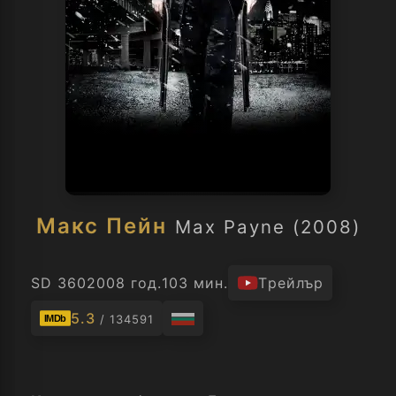
Макс Пейн
Max Payne (2008)
SD 360
2008 год.
103 мин.
Трейлър
5.3
/ 134591
IMDb