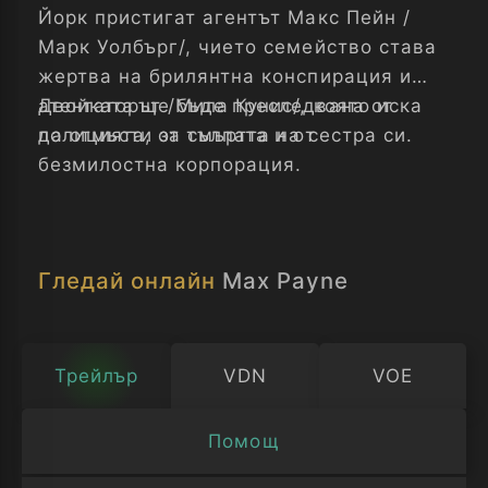
Йорк пристигат агентът Макс Пейн /
Марк Уолбърг/, чието семейство става
жертва на брилянтна конспирация и
атентаторът /Мила Кунис/, която иска
Двойката ще бъде преследвана от
да отмъсти за смъртта на сестра си.
полицията, от тълпата и от
безмилостна корпорация.
Гледай онлайн
Max Payne
Трейлър
VDN
VOE
Помощ