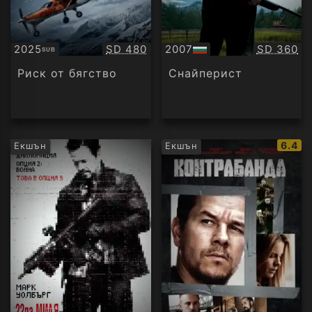
Качество:
Качество
2025
SD 480
2007
SD 360
SUB
Субтитри
БГ
аудио
Риск от бягство
Снайперист
IMDb
6.4
Екшън
Екшън
рейти