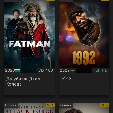
рейтинг:
рейти
Качество:
Качество
2020
SD 480
2022
Full HD
SUB
БГ
Субтитри
аудио
Да убиеш Дядо
1992
Коледа
IMDb
IMDb
2.7
4.9
Екшън
Екшън
рейтинг:
рейти