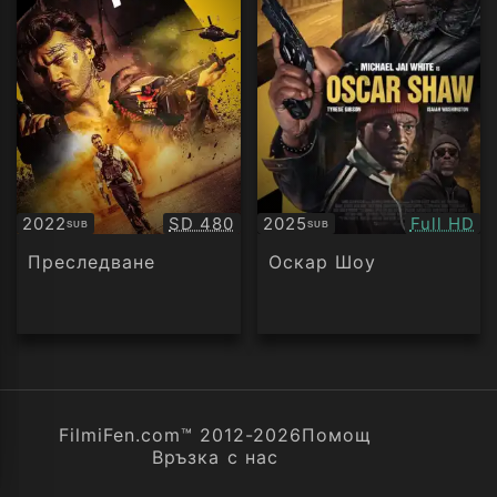
Качество:
Качество
2022
SD 480
2025
Full HD
SUB
SUB
Субтитри
Субтитри
Преследване
Оскар Шоу
FilmiFen.com™ 2012-2026
Помощ
Връзка с нас