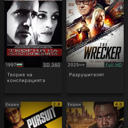
Качество:
Качество
1997
SD 360
2025
Full HD
SUB
БГ
Субтитри
аудио
Теория на
Разрушителят
конспирацията
IMDb
IMDb
2.8
4.6
Екшън
Екшън
рейтинг:
рейти