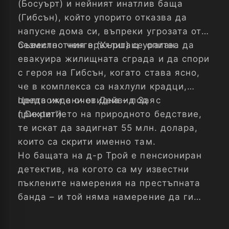
(Босуърт) и нейният инатлив баща
(Гибсън), който упорито отказва да
напусне дома си, въпреки угрозата от
безмилостния връхлитащ ураган.
Съвестно ченге (Хърш) се опитва да
евакуира жилищната сграда и да спори
с героя на Гибсън, когато става ясно,
че в комплекса са нахлули крадци,
предвождани от Дейвид Заяс
Целта им е очевидна – под
(„Dexter“).
прикритието на природното бедствие,
те искат да задигнат 55 млн. долара,
които са скрити именно там.
Но бащата на д-р Трой е пенсиониран
детектив, на когото са му известни
пъклените намерения на престъпната
банда – и той няма намерение да ги
пусне да се измъкнат безнаказано...