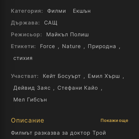
Категория:
Филми
Екшън
Държава:
САЩ
Режисьор:
Майкъл Полиш
Етикети:
Force
,
Nature
,
Природна
,
стихия
Участват:
Кейт Босуърт
,
Емил Хърш
,
Дейвид Заяс
,
Стефани Кайо
,
Мел Гибсън
Описание
Покажи още
Филмът разказва за доктор Трой