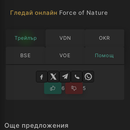
Гледай онлайн
Force of Nature
Трейлър
VDN
OKR
BSE
VOE
Помощ
Изберете
плейър
6
5
Още предложения