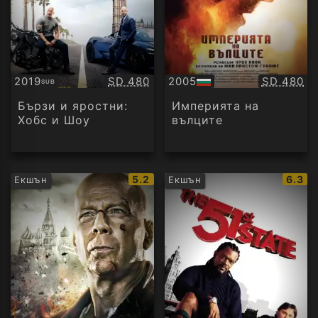
Качество:
Качество
2019
SD 480
2005
SD 480
SUB
Субтитри
БГ
аудио
Бързи и яростни:
Империята на
Хобс и Шоу
вълците
IMDb
IMDb
5.2
6.3
Екшън
Екшън
рейтинг:
рейти