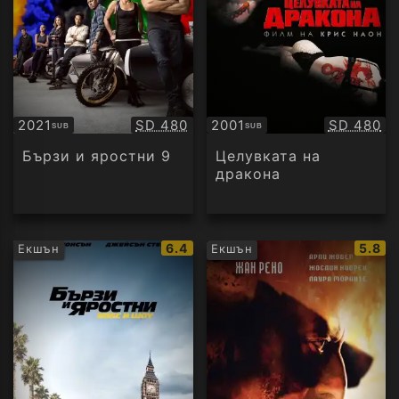
Качество:
Качество
2021
SD 480
2001
SD 480
SUB
SUB
Субтитри
Субтитри
Бързи и яростни 9
Целувката на
дракона
IMDb
IMDb
6.4
5.8
Екшън
Екшън
рейтинг:
рейти