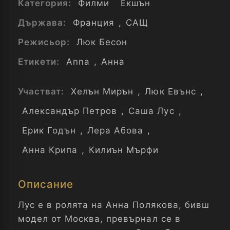
Категория:
Филми
Екшън
Държава:
Франция
,
САЩ
Режисьор:
Люк Бесон
Етикети:
Anna
,
Анна
Участват:
Хелън Мирън
,
Люк Евънс
,
Александър Петров
,
Саша Лус
,
Ерик Годън
,
Лера Абова
,
Анна Крипа
,
Килиън Мърфи
Описание
Лус е в ролята на Анна Полякова, бивш
модел от Москва, превърнал се в