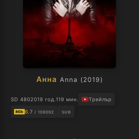
Анна
Anna (2019)
SD 480
2019 год.
119 мин.
Трейлър
6.7
/ 109092
IMDb
SUB