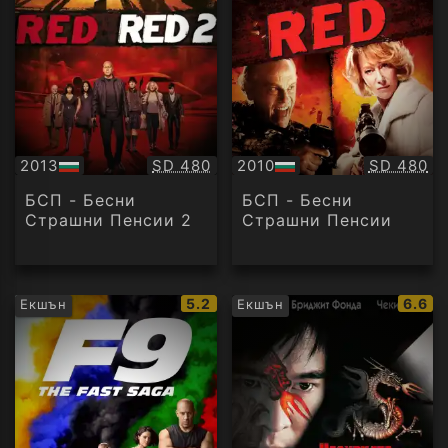
Качество:
Качество
2013
SD 480
2010
SD 480
БГ
БГ
аудио
аудио
БСП - Бесни
БСП - Бесни
Страшни Пенсии 2
Страшни Пенсии
IMDb
IMDb
5.2
6.6
Екшън
Екшън
рейтинг:
рейти