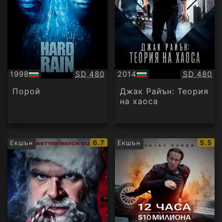
Качество:
Качество
1998
SD 480
2014
SD 480
БГ
БГ
аудио
аудио
Порой
Джак Райън: Теория
на хаоса
IMDb
IMDb
6.7
5.5
Екшън
Екшън
рейтинг:
рейти