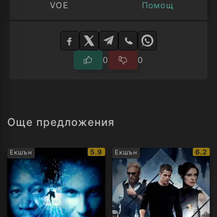
VOE
Помощ
Изберете
плейър
0
0
Още предложения
IMDb
IMDb
5.9
6.2
Екшън
Екшън
рейтинг:
рейти