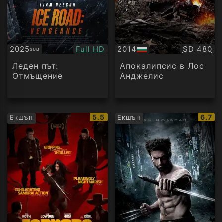
Качество:
Качество
2025
Full HD
2014
SD 480
SUB
Субтитри
БГ
аудио
Леден път:
Апокалипсис в Лос
Отмъщение
Анджелис
IMDb
IMDb
5.5
6.7
Екшън
Екшън
рейтинг:
рейти