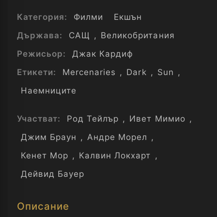
Категория:
Филми
Екшън
Държава:
САЩ
,
Великобритания
Режисьор:
Джак Кардиф
Етикети:
Mercenaries
,
Dark
,
Sun
,
Наемниците
Участват:
Род Тейлър
,
Ивет Мимио
,
Джим Браун
,
Андре Морел
,
Кенет Мор
,
Калвин Локхарт
,
Дейвид Бауер
Описание