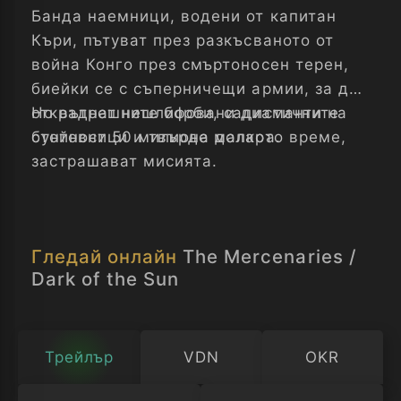
Банда наемници, водени от капитан
Къри, пътуват през разкъсваното от
война Конго през смъртоносен терен,
биейки се с съперничещи армии, за да
откраднат нешлифовани диаманти на
Но вътрешните борби, садистичните
стойност 50 милиона долара.
бунтовници и твърде малкото време,
застрашават мисията.
Гледай онлайн
The Mercenaries /
Dark of the Sun
Трейлър
VDN
OKR