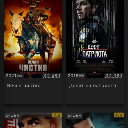
Качество:
Качество
2021
SD 480
2016
SD 360
SUB
Субтитри
БГ
аудио
Вечна чистка
Денят на патриота
IMDb
IMDb
7.2
4.6
Екшън
Екшън
рейтинг:
рейти