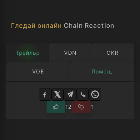
оказват в епицентъра на лабиринт от
тайнствени правителствени сделки,
високотехнологичен шпионаж и мрежа
Гледай онлайн
Chain Reaction
от загадъчни убийствa.
Трейлър
VDN
OKR
VOE
Помощ
Изберете
плейър
12
1