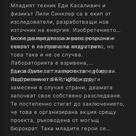
Младият техник Еди Касаливич и
физикът Лили Синклер са в екип от
изследователи, разработващи нов
източник на енергия. Изобретението
може да предизвика революционен
Експериментите са много успешни и
поврат в световната индустрия.
екипът е на прага на откритието, но
това така и не се случва.
Лабораторията е взривена,
ръководителят на проекта – убит, а
Еди и Лили са главните заподозрени.
изобретението е откраднато.
Подгонени от ФБР, ЦРУ и други
замесени в случая страни, двамата
започват свое собствено разследване.
Те постепенно стигат до заключението,
че това е организирана акция срещу
проекта, ръководена от могъщ
бюрократ. Така младите герои се