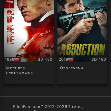
Качество:
Качество
1996
SD 480
2019
SD 480
БГ
БГ
аудио
аудио
Мисията
Отвлечени
невъзможна
FilmiFen.com™ 2012-2026
Помощ