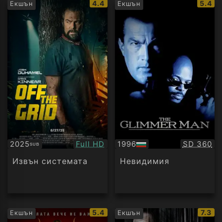
IMDb
IMDb
4.4
5.4
Екшън
Екшън
рейтинг:
рейти
Качество:
Качество
2025
Full HD
1996
SD 360
SUB
Субтитри
БГ
аудио
Извън системата
Невидимия
IMDb
IMDb
5.4
7.3
Екшън
Екшън
рейтинг:
рейти