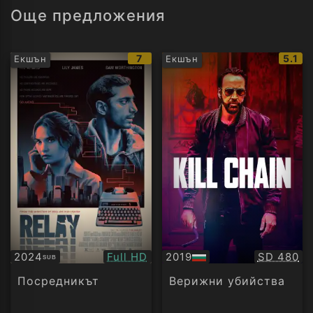
Още предложения
IMDb
IMDb
7
5.1
Екшън
Екшън
рейтинг:
рейти
Качество:
Качество
2024
Full HD
2019
SD 480
SUB
Субтитри
БГ
аудио
Посредникът
Верижни убийства