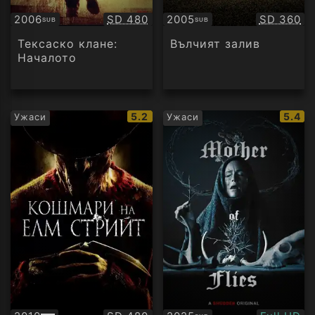
Качество:
Качество
2006
SD 480
2005
SD 360
SUB
SUB
Субтитри
Субтитри
Тексаско клане:
Вълчият залив
Началото
IMDb
IMDb
5.2
5.4
Ужаси
Ужаси
рейтинг:
рейти