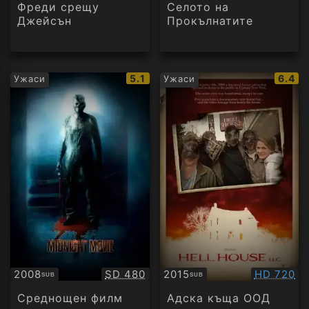
Фреди срещу
Селото на
Джейсън
Прокълнатите
IMDb
IMDb
5.1
6.4
Ужаси
Ужаси
рейтинг:
рейти
Качество:
Качество
2008
SD 480
2015
HD 720
SUB
SUB
Субтитри
Субтитри
Среднощен филм
Адска къща ООД