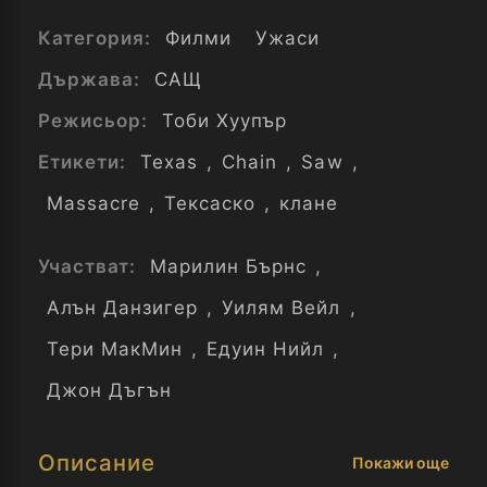
Категория:
Филми
Ужаси
Държава:
САЩ
Режисьор:
Тоби Хуупър
Етикети:
Texas
,
Chain
,
Saw
,
Massacre
,
Тексаско
,
клане
Участват:
Марилин Бърнс
,
Алън Данзигер
,
Уилям Вейл
,
Тери МакМин
,
Едуин Нийл
,
Джон Дъгън
Описание
Покажи още