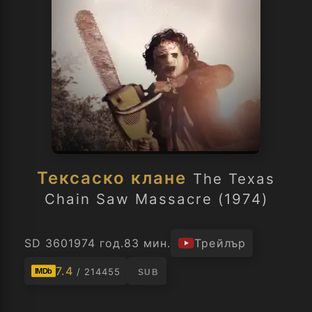
Тексаско клане
The Texas
Chain Saw Massacre (1974)
SD 360
1974 год.
83 мин.
Трейлър
7.4
/ 214455
IMDb
SUB