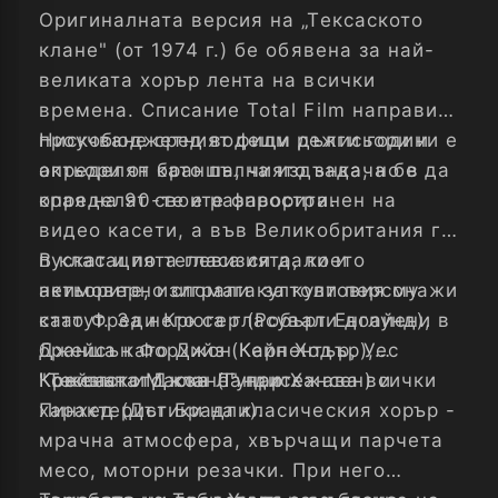
Оригиналната версия на „Тексаското
клане" (от 1974 г.) бе обявена за най-
великата хорър лента на всички
времена. Списание Total Film направи
проучване сред водещи режисьори и
Нискобюджетният филм дълги години е
актьори от бранша, чиято задача бе да
определян като пълна издънка, но в
определят своите фаворити.
края на 90-те е разпространен на
видео касети, а във Великобритания го
пускат и по телевизията, което
В класацията гласа си дали и
неимоверно спомага за култовия му
актьорите, изиграли култови персонажи
статут. За него са гласували доайени в
като Фреди Крюгер (Робърт Енглунд),
бранша като Джон Карпентър, Уес
Джейсън Форхийз (Кейн Ходър),
Крейвън и Джон Ландис.
Кожената Маска (Гунар Хансен) и
"Тексаското клане" притежава всички
Пинхед (Дъг Брадли).
характеристики на класическия хорър -
мрачна атмосфера, хвърчащи парчета
месо, моторни резачки. При него