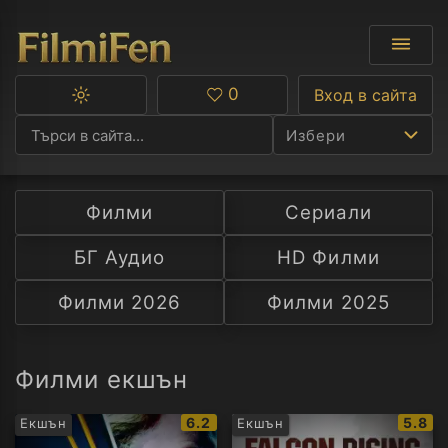
0
Вход в сайта
Превключване
Любими
между
Избери
тъмна
и
светла
тема
Филми
Сериали
Ф
БГ Аудио
HD Филми
С
Филми 2026
Филми 2025
А
Р
Филми екшън
C
IMDb
IMDb
6.2
5.8
Екшън
Екшън
рейтинг:
рейти