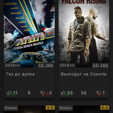
Качество:
Качество
2014
SD 360
2014
SD 360
SUB
SUB
Субтитри
Субтитри
Газ до дупка
Възходът на Сокола
11
8
-3
35
36
1
IMDb
IMDb
3.2
6.4
Екшън
Екшън
рейтинг:
рейти