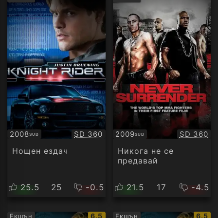
рейти
Качество:
Качество
2008
SD 360
2009
SD 360
SUB
SUB
Субтитри
Субтитри
Нощен ездач
Никога не се
предавай
25.5
25
-0.5
21.5
17
-4.5
IMDb
IMDb
6.5
6.5
Екшън
Екшън