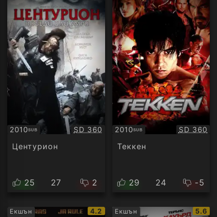
Качество:
Качество
2010
SD 360
2010
SD 360
SUB
SUB
Субтитри
Субтитри
Центурион
Теккен
25
27
2
29
24
-5
IMDb
IMDb
4.2
5.6
Екшън
Екшън