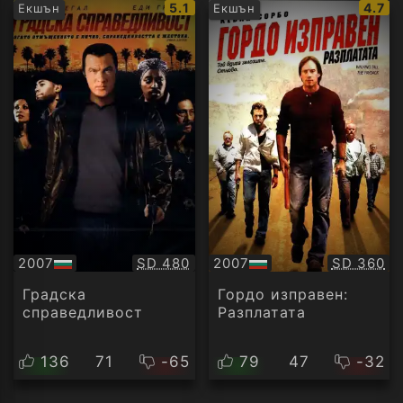
IMDb
IMDb
5.1
4.7
Екшън
Екшън
рейтинг:
рейти
Качество:
Качество
2007
SD 480
2007
SD 360
БГ
БГ
аудио
аудио
Градска
Гордо изправен:
справедливост
Разплатата
136
71
-65
79
47
-32