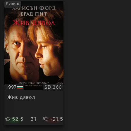
Екшън
Качество:
1997
SD 360
БГ
аудио
Жив дявол
52.5
31
-21.5