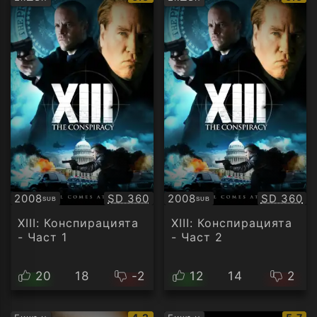
рейтинг:
рейти
Качество:
Качество
2008
SD 360
2008
SD 360
SUB
SUB
Субтитри
Субтитри
ХІІІ: Конспирацията
ХІІІ: Конспирацията
- Част 1
- Част 2
20
18
-2
12
14
2
IMDb
IMDb