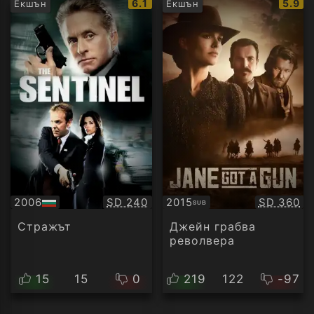
IMDb
IMDb
6.1
5.9
Екшън
Екшън
рейтинг:
рейти
Качество:
Качество
2006
SD 240
2015
SD 360
SUB
БГ
Субтитри
аудио
Стражът
Джейн грабва
револвера
15
15
0
219
122
-97