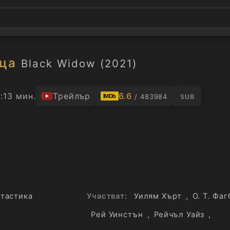
ца
Black Widow (2021)
:13 мин.
Трейлър
6.6
/ 483984
IMDb
SUB
тастика
Участват:
Уилям Хърт
,
О. Т. Фа
Рей Уинстън
,
Рейчъл Уайз
,