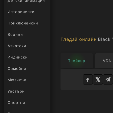
Червения пазител – р
Детски, анимация
Исторически
Приключенски
Военни
Гледай онлайн
Black
Азиатски
Индийски
Трейлър
VDN
Семейни
Изберете
плейър
Мюзикъл
Уестърн
Спортни