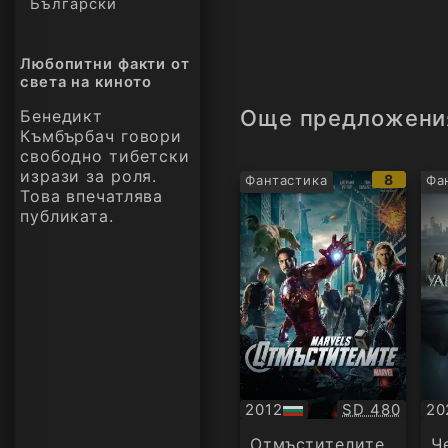
Български
Любопитни факти от
света на киното
Още предложени
Бенедикт
Къмбърбач говори
свободно тибетски
изрази за роля.
IMDb
8
Фантастика
Фа
Това впечатлява
рейтинг
публиката.
Качество:
2012
SD 480
20
БГ
Су
аудио
Отмъстителите
Ч