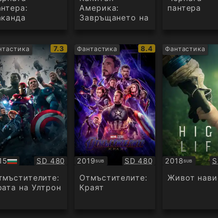
антера:
Америка:
пантера
аканда
Завръщането на
авинаги
първият
отмъстител
IMDb
IMDb
7.3
8.4
нтастика
Фантастика
Фантастика
:
рейтинг:
рейтинг:
Качество:
Качество:
К
15
SD 480
2019
SD 480
2018
S
SUB
SUB
Субтитри
Субтитри
дио
тмъстителите:
Отмъстителите:
Живот нави
рата на Ултрон
Краят