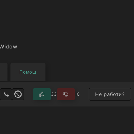
уския еквивалент на Капитан Америка.
 Widow
Помощ
Не работи?
33
10