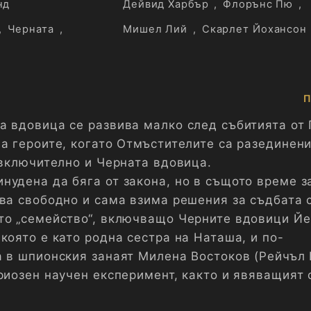
нд
Дейвид Харбър
,
Флорънс Пю
,
,
Черната
,
Мишел Лий
,
Скарлет Йохансон
П
а вдовица се развива малко след събитията от
а героите, когато Отмъстителите са разединени
 включително и Черната вдовица.
нудена да бяга от закона, но в същото време з
тва свободно и сама взима решения за съдбата 
то „семейство“, включващо Черните вдовици Й
която е като родна сестра на Наташа, и по-
а в шпионския занаят Милена Востоков (Рейчъл 
риозен научен експеримент, както и явяващият 
Алексей Шостаков (Дейвид Харбър), известен к