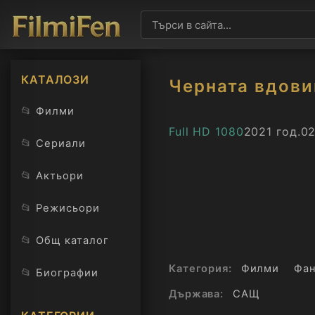
КАТАЛОЗИ
Черната вдови
📂
Филми
Full HD 1080
2021 год.
02
📂
Сериали
📂
Актьори
📂
Режисьори
📂
Общ каталог
Категория:
Филми
Фан
📂
Биографии
Държава:
САЩ