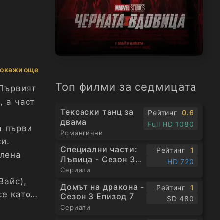
окажи още
Топ филми за седмицата
 Първият
, а част
Тексаски танц за
Рейтинг
0.6
двама
Full HD 1080
а първи
Романтични
си.
Специални части:
Рейтинг
1
елена
Лъвица - Сезон 3
HD 720
Епизод 1
Сериали
Вайс),
Домът на дракона -
Рейтинг
1
се като
Сезон 3 Епизод 7
SD 480
ато
Сериали