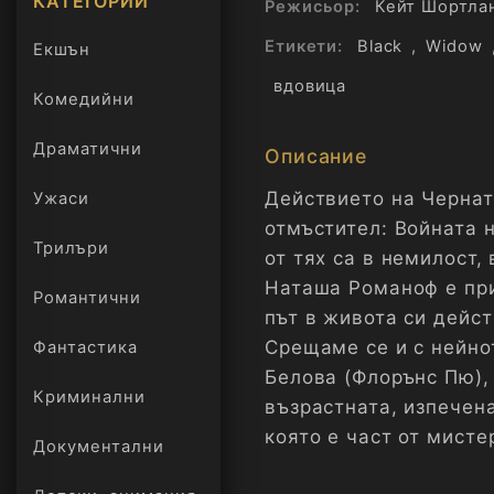
КАТЕГОРИИ
Режисьор:
Кейт Шортла
Етикети:
Black
,
Widow
Екшън
вдовица
Комедийни
Драматични
Описание
Действието на Чернат
Ужаси
отмъстител: Войната н
Трилъри
онлайн
от тях са в немилост,
Наташа Романоф е при
Романтични
път в живота си дейс
Срещаме се и с нейно
Фантастика
Белова (Флорънс Пю), 
Криминални
възрастната, изпечен
която е част от мисте
Документални
тяхна бащина фигура 