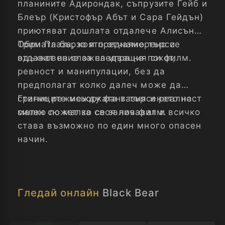
планините Адирондак, съпрузите Гейб и
Блеър (Кристофър Абът и Сара Гейдън)
приютяват дошлата отдалече Алисън
Обри Плаза, която отчаяно търси
Тримата бързо и преднамерено се
вдъхновение за следващия си филм.
отдават на сложна игра на похот,
ревност и манипулации, без да
предполагат колко далеч може да
стигне режисьорката в търсенето на
Границите между фантазия и реалност
силен сюжет за своя нов филм.
малко по малко се заличават и всичко
става възможно по един много опасен
начин.
Гледай онлайн
Black Bear