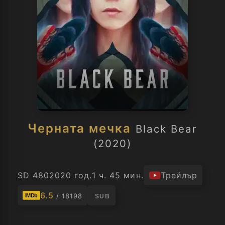
Черната мечка
Black Bear
(2020)
SD 480
2020 год.
1 ч. 45 мин.
Трейлър
6.5
/ 18198
IMDb
SUB