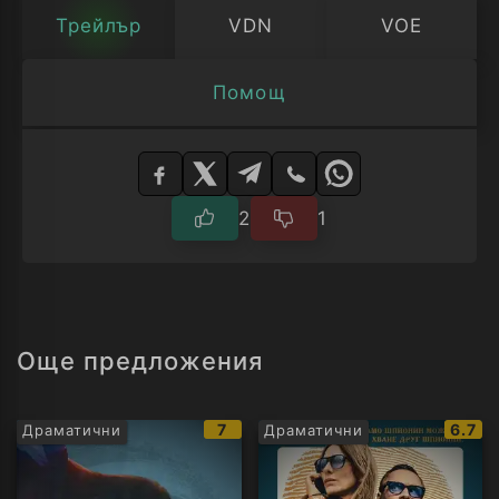
Трейлър
VDN
VOE
Помощ
Изберете
плейър
2
1
Още предложения
IMDb
IMDb
7
6.7
Драматични
Драматични
рейтинг:
рейти