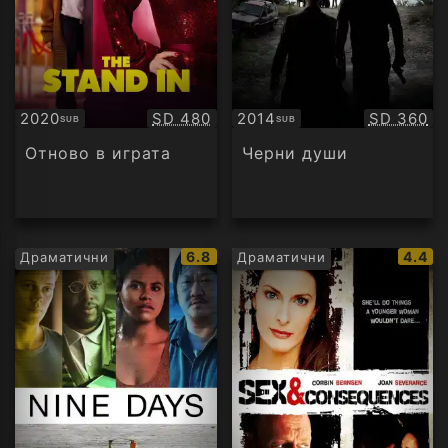
Качество:
Качество
2020
SD 480
2014
SD 360
SUB
SUB
Субтитри
Субтитри
Отново в играта
Черни души
IMDb
IMDb
6.8
4.4
Драматични
Драматични
рейтинг:
рейти