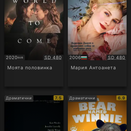
Качество:
Качество
2020
SD 480
2006
SD 480
SUB
Субтитри
БГ
аудио
Моята половинка
Мария Антоанета
IMDb
IMDb
7.5
6.9
Драматични
Драматични
рейтинг:
рейти