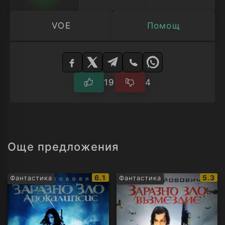
VOE
Помощ
Изберете
плейър
19
4
Още предложения
IMDb
IMDb
6.1
5.3
Фантастика
Фантастика
рейтинг:
рейти