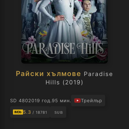
Райски хълмове
Paradise
Hills (2019)
SD 480
2019 год.
95 мин.
Трейлър
5.3
/ 18781
IMDb
SUB