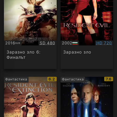
Качество:
Качество
2016
SD 480
2002
HD 720
SUB
Субтитри
БГ
аудио
Заразно зло 6:
Заразно зло
Финалът
IMDb
IMDb
6.2
7.6
Фантастика
Фантастика
рейтинг:
рейти