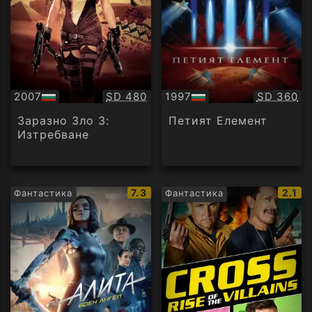
Качество:
Качество
2007
SD 480
1997
SD 360
БГ
БГ
аудио
аудио
Заразно Зло 3:
Петият Елемент
Изтребване
IMDb
IMDb
7.3
2.1
Фантастика
Фантастика
рейтинг:
рейти