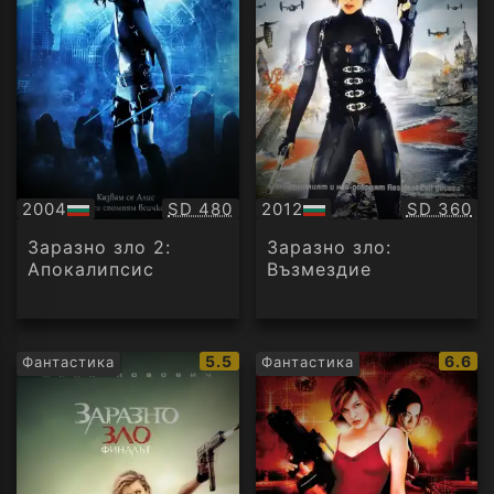
Качество:
Качество
2004
SD 480
2012
SD 360
БГ
БГ
аудио
аудио
Заразно зло 2:
Заразно зло:
Апокалипсис
Възмездие
IMDb
IMDb
5.5
6.6
Фантастика
Фантастика
рейтинг:
рейти