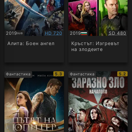
Качество:
Качество
2019
HD 720
2019
SD 480
SUB
Субтитри
БГ
аудио
Алита: Боен ангел
Кръстът: Изгревът
на злодеите
IMDb
IMDb
5.3
5.2
Фантастика
Фантастика
рейтинг:
рейти