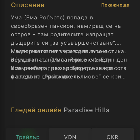
Описание
Покажи още
Ума (Ема Робъртс) попада в
своеобразен пансион, намиращ се на
остров - там родителите изпращат
дъщерите си „за усъвършенстване”.
Момичетата пеят и играят гимнастика,
Надзорничка на учреждението е
обучават се на маниери и етикет,
Херцогинята (Мила Йовович). Един ден
преминават през процедури за красота
Ума разбира, че зад безупречната
и следват строги диети.
фасада на „Райските хълмове” се крие
нещо страшно - тя решава да избяга и
тук започва най-интересното...
Гледай онлайн
Paradise Hills
Трейлър
VDN
OKR