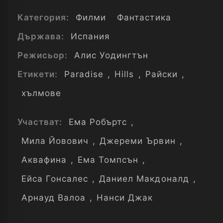
Категория:
Филми
Фантастика
Държава:
Испания
Режисьор:
Алис Уодингтън
Етикети:
Paradise
,
Hills
,
Райски
,
хълмове
Участват:
Ема Робъртс
,
Мила Йовович
,
Джереми Ървин
,
Аквафина
,
Ема Томпсън
,
Ейса Гонсалес
,
Даниел Макдоналд
,
Арнауд Валоа
,
Нанси Джак