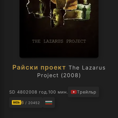
Райски проект
The Lazarus
Project (2008)
SD 480
2008 год.
100 мин.
Трейлър
6
/ 20452
IMDb