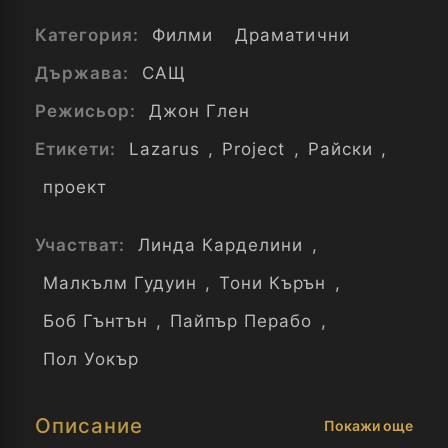
Категория:
Филми
Драматични
Държава:
САЩ
Режисьор:
Джон Глен
Етикети:
Lazarus
,
Project
,
Райски
,
проект
Участват:
Линда Карделини
,
Малкълм Гудуин
,
Тони Кърън
,
Боб Гънтън
,
Пайпър Перабо
,
Пол Уокър
Описание
Покажи още