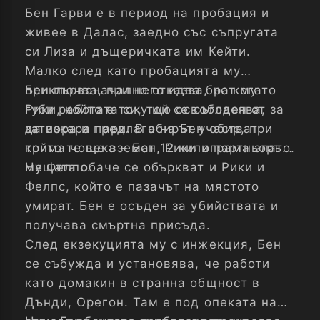
Бен Гарви е в период на пробация и
живее в Далас, заедно със съпругата
си Лиза и дъщеричката им Кейти.
Малко след като пробацията му
приключва, при него идва брат му
Бен първоначално отказва, но когато
Рики, който е току що освободен от
губи работата си, той се съгласява, за
затвора и предлага на Бен обир, при
да изкара пари. В обирът участват
който те ще вземат 12 килограма злато.
трима човека – Бен, Рики и партньорът
му Фелпс.
Нещата обаче се объркват и Рики и
Фелпс, който е пазачът на мястото
умират. Бен е осъден за убийствата и
получава смъртна присъда.
След екзекуцията му с инжекция, Бен
се събужда и установява, че работи
като домакин в странна общност в
Дънди, Орегон. Там е под опеката на