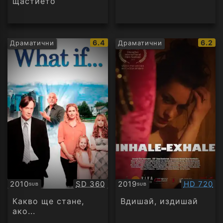
щастието
IMDb
IMDb
6.4
6.2
Драматични
Драматични
рейтинг:
рейти
Качество:
Качество
2010
SD 360
2019
HD 720
SUB
SUB
Субтитри
Субтитри
Какво ще стане,
Вдишай, издишай
ако...