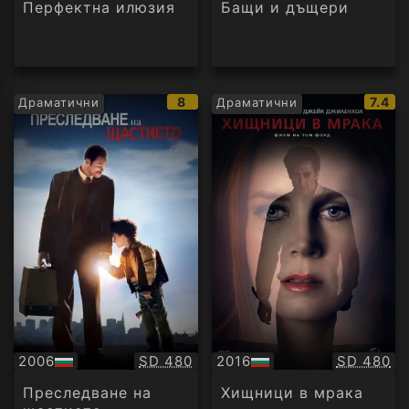
Перфектна илюзия
Бащи и дъщери
IMDb
IMDb
8
7.4
Драматични
Драматични
рейтинг:
рейти
Качество:
Качество
2006
SD 480
2016
SD 480
БГ
БГ
аудио
аудио
Преследване на
Хищници в мрака