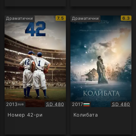
IMDb
IMDb
7.5
6.3
Драматични
Драматични
рейтинг:
рейти
Качество:
Качество
2013
SD 480
2017
SD 480
SUB
Субтитри
БГ
аудио
Номер 42-ри
Колибата