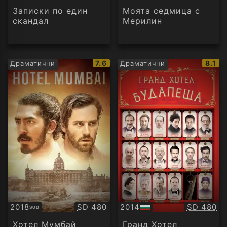
аудио
Записки по един
Моята седмица с
скандал
Мерилин
IMDb
IMDb
7.6
8.1
Драматични
Драматични
рейтинг:
рейти
Качество:
Качество
2018
SD 480
2014
SD 480
SUB
Субтитри
БГ
аудио
Хотел Мумбай
Гранд Хотел