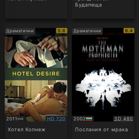
Будапеща
IMDb
IMDb
5.6
6.4
Драматични
Драматични
рейтинг:
рейти
Качество:
Качество
2011
HD 720
2002
SD 480
SUB
Субтитри
БГ
аудио
Хотел Копнеж
Послания от мрака