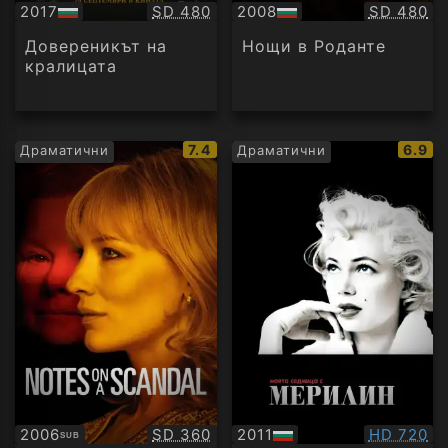
Качество:
Качество
2017
SD 480
2008
SD 480
БГ
БГ
аудио
аудио
Довереникът на
Нощи в Роданте
кралицата
IMDb
IMDb
7.4
6.9
Драматични
Драматични
рейтинг:
рейти
Качество:
Качество
2006
SD 360
2011
HD 720
SUB
Субтитри
БГ