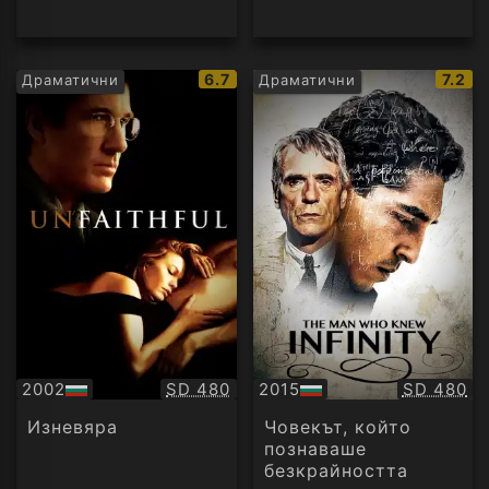
IMDb
IMDb
6.7
7.2
Драматични
Драматични
рейтинг:
рейти
Качество:
Качество
2002
SD 480
2015
SD 480
БГ
БГ
аудио
аудио
Изневяра
Човекът, който
познаваше
безкрайността