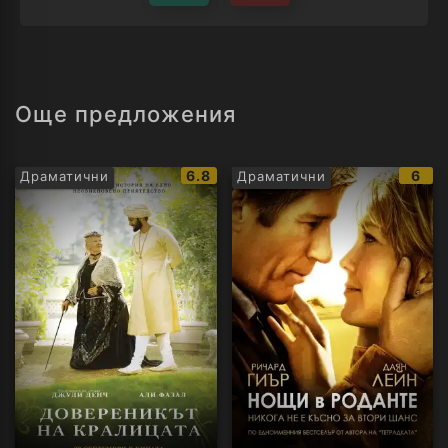
Още предложения
IMDb
IMD
6.8
6
Драматични
Драматични
рейтинг:
рейт