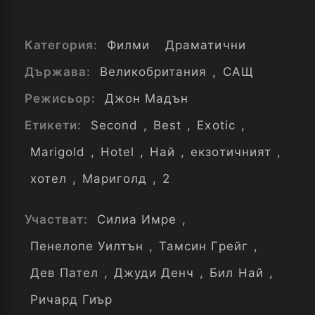
Категория:
Филми
Драматични
Държава:
Великобритания
,
САЩ
Режисьор:
Джон Мадън
Етикети:
Second
,
Best
,
Exotic
,
Marigold
,
Hotel
,
Най
,
екзотичният
,
хотел
,
Мариголд
,
2
Участват:
Силиа Имре
,
Пенелопе Уилтън
,
Тамсин Грейг
,
Дев Пател
,
Джуди Денч
,
Бил Най
,
Ричард Гиър