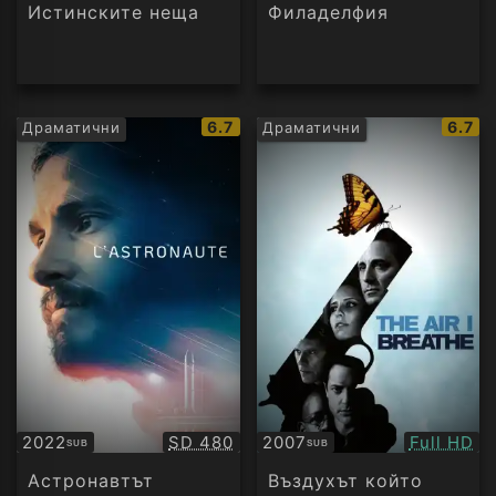
аудио
Истинските неща
Филаделфия
IMDb
IMDb
6.7
6.7
Драматични
Драматични
рейтинг:
рейти
Качество:
Качество
2022
SD 480
2007
Full HD
SUB
SUB
Субтитри
Субтитри
Астронавтът
Въздухът който