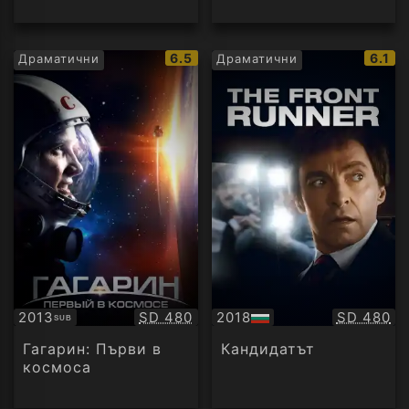
IMDb
IMDb
6.5
6.1
Драматични
Драматични
рейтинг:
рейти
Качество:
Качество
2013
SD 480
2018
SD 480
SUB
Субтитри
БГ
аудио
Гагарин: Първи в
Кандидатът
космоса