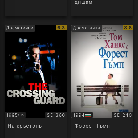
дишам
IMDb
IMDb
6.3
8.8
Драматични
Драматични
рейтинг:
рейти
Качество:
Качество
1995
SD 360
1994
SD 240
SUB
Субтитри
БГ
аудио
На кръстопът
Форест Гъмп