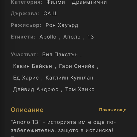
Категория:
Филми
Драматични
Държава:
САЩ
Режисьор:
Рон Хауърд
Етикети:
Apollo
,
Аполо
,
13
Участват:
Бил Пакстън
,
Кевин Бейкън
,
Гари Синийз
,
Ед Харис
,
Катлийн Куинлан
,
Дейвид Андрюс
,
Том Ханкс
Описание
Покажи още
"Аполо 13" - историята им е още по-
забележителна, защото е истинска!