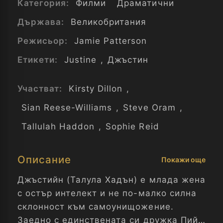
Категория:
Филми
Драматични
Държава:
Великобритания
Режисьор:
Jamie Patterson
Етикети:
Justine
,
Джъстин
Участват:
Kirsty Dillon
,
Sian Reese-Williams
,
Steve Oram
,
Tallulah Haddon
,
Sophie Reid
Описание
Покажи още
Джъстийн (Талула Хадън) е млада жена
с остър интелект и не по-малко силна
склонност към самоунищожение.
Заедно с единствената си дружка Пийч