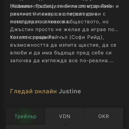
(Ксавиън Ръсел), тя бяга от мрачната
Нейният пробационен инспектор Лийн и
реалност и липса на перспективи с
личният й лекар се опитват да я
помощта на алкохола.
интегрират отново в обществото, но
Джъстин просто не желае да играе по
техните правила.
Когато среща Рейчъл (Софи Рийд),
възможността да изпита щастие, да се
влюби и да има бъдеще пред себе си
започва да изглежда все по-реална.
Демоните, които крие в себе си обаче
няма да оставят нещата просто така.
Гледай онлайн
Justine
Трейлър
VDN
OKR