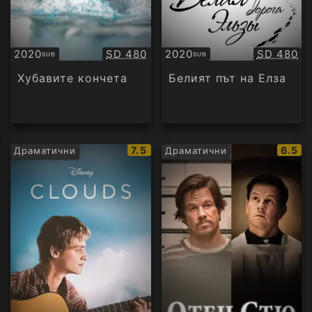
Качество:
Качество
2020
SD 480
2020
SD 480
SUB
SUB
Субтитри
Субтитри
Хубавите кончета
Белият път на Елза
IMDb
IMDb
7.5
6.5
Драматични
Драматични
рейтинг:
рейти