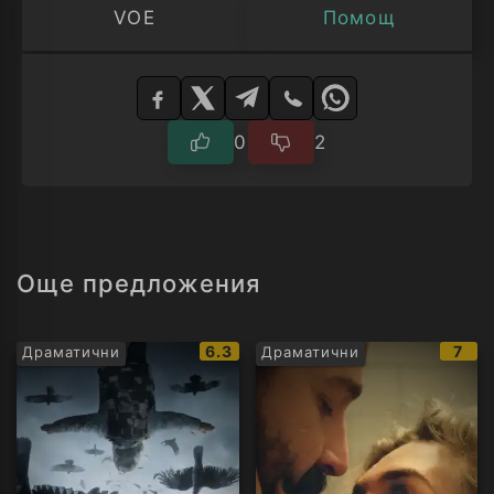
VOE
Помощ
Изберете
плейър
0
2
Още предложения
IMDb
IMD
6.3
7
Драматични
Драматични
рейтинг:
рейт