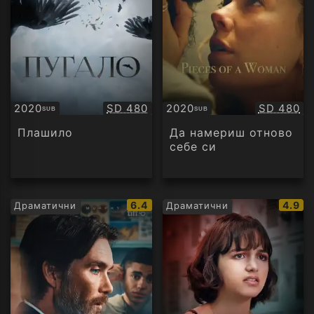
Качество:
Качество
2020
SD 480
2020
SD 480
SUB
SUB
Субтитри
Субтитри
Плашило
Да намериш отново
себе си
IMDb
IMDb
6.4
4.9
Драматични
Драматични
рейтинг:
рейти