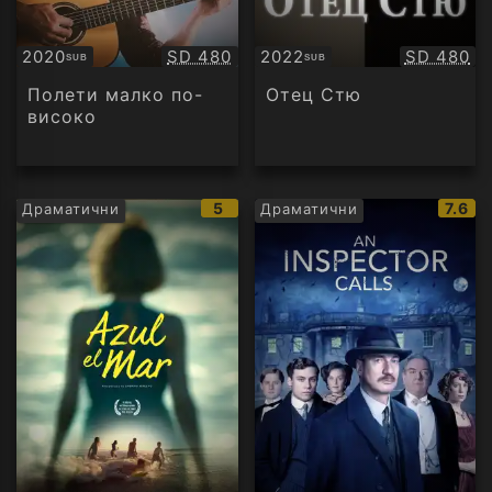
Качество:
Качество
2020
SD 480
2022
SD 480
SUB
SUB
Субтитри
Субтитри
Полети малко по-
Отец Стю
високо
IMDb
IMDb
5
7.6
Драматични
Драматични
рейтинг:
рейти