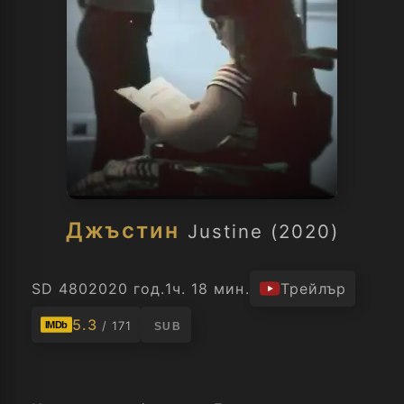
Джъстин
Justine (2020)
SD 480
2020 год.
1ч. 18 мин.
Трейлър
5.3
/ 171
IMDb
SUB