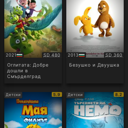
Качество:
Качество
2021
SD 480
2013
SD 360
БГ
БГ
аудио
аудио
Оглитата: Добре
Безушко и Двуушка
дошли в
Смърделград
IMDb
IMDb
5.9
8.2
Детски
Детски
рейтинг:
рейти