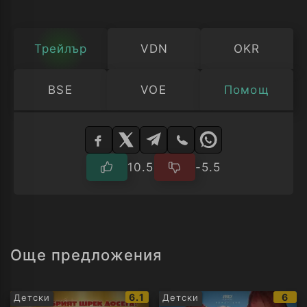
Трейлър
VDN
OKR
BSE
VOE
Помощ
Изберете
плейър
10.5
-5.5
Още предложения
IMDb
IMD
6.1
6
Детски
Детски