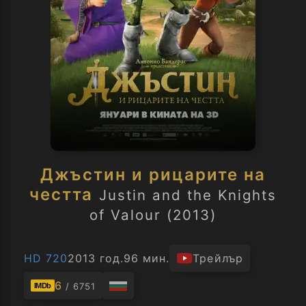
Джъстин и рицарите на
честта
Justin and the Knights
of Valour (2013)
HD 720
2013 год.
96 мин.
Трейлър
6
/ 6751
IMDb