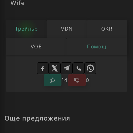
Wife
Трейлър
VDN
OKR
VOE
Помощ
Изберете
плейър
14
0
Още предложения