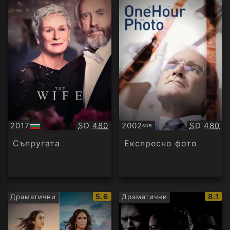
Качество:
Качество
2017
SD 480
2002
SD 480
SUB
БГ
Субтитри
аудио
Съпругата
Експресно фото
IMDb
IMDb
5.6
8.1
Драматични
Драматични
рейтинг:
рейти