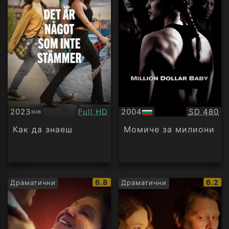
Качество:
Качество
2023
Full HD
2004
SD 480
SUB
Субтитри
БГ
аудио
Как да знаеш
Момиче за милиони
IMDb
IMDb
6.8
6.2
Драматични
Драматични
рейтинг:
рейти