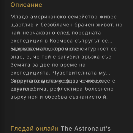
Описание
Младо американско семейство живее
щастлив и безоблачен брачен живот, но
най-неочаквано след поредната
експедиция в Космоса съпругът се
завръща малко променен.
Единственото, което със сигурност се
знае, е, че той е загубил връзка със
Земята за две по време на
експедицията. Чувствителната му
съпруга веднага усеща, че нещо се е
Странната метаморфоза с човека,
случило.
когото обича, рефлектира болезнено
върху нея и обсебва съзнанието й.
Гледай онлайн
The Astronaut's