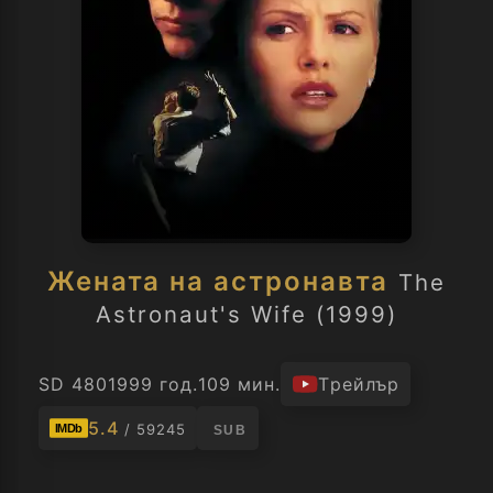
Жената на астронавта
The
Astronaut's Wife (1999)
SD 480
1999 год.
109 мин.
Трейлър
5.4
/ 59245
IMDb
SUB