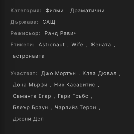
Категория:
Филми
Драматични
Държава:
САЩ
Режисьор:
Ранд Равич
Етикети:
Astronaut
,
Wife
,
Жената
,
астронавта
Участват:
Джо Мортън
,
Клеа Дювал
,
Дона Мърфи
,
Ник Касавитис
,
Саманта Егар
,
Гари Гръбс
,
Блеър Браун
,
Чарлийз Терон
,
Джони Деп