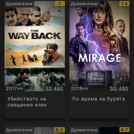
IMDb
IMDb
7
7.4
Драматични
Драматични
рейтинг:
рейти
Качество:
Качество
2017
SD 480
2018
SD 480
SUB
SUB
Субтитри
Субтитри
Убийството на
По време на бурята
свещения елен
IMDb
IMDb
6.2
6.7
Драматични
Драматични