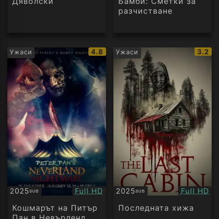
Дяволски
Бамби: Сметки за
разчистване
IMDb
IMDb
4.8
3.2
Ужаси
Ужаси
рейтинг:
рейти
Качество:
Качество
2025
Full HD
2025
Full HD
SUB
SUB
Субтитри
Субтитри
Кошмарът на Питър
Последната хижа
Пан в Невърленд