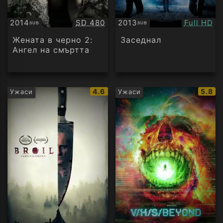
Качество:
Качество
2014
SD 480
2013
Full HD
SUB
SUB
Субтитри
Субтитри
Жената в черно 2:
Заседнал
Ангел на смъртта
IMDb
IMDb
4.6
5.8
Ужаси
Ужаси
рейтинг:
рейти