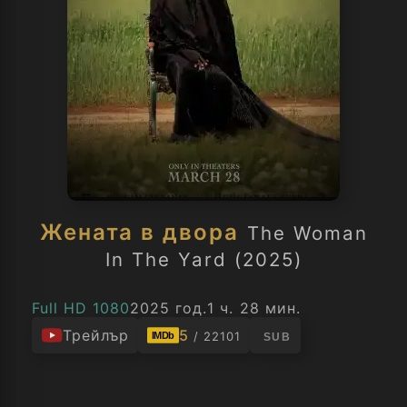
Жената в двора
The Woman
In The Yard (2025)
Full HD 1080
2025 год.
1 ч. 28 мин.
Трейлър
5
/ 22101
IMDb
SUB