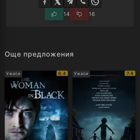
плейър
14
16
Още предложения
IMDb
IMDb
6.4
7.4
Ужаси
Ужаси
рейтинг:
рейти