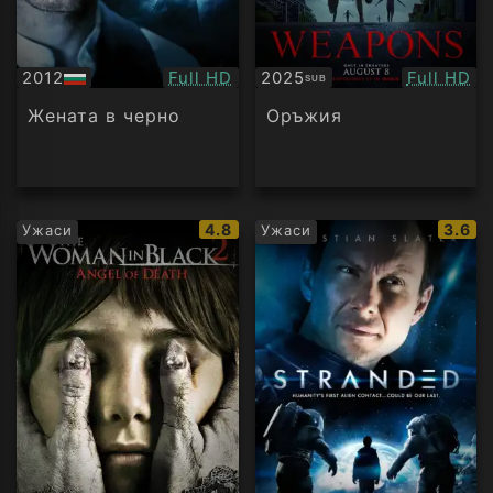
Качество:
Качество
2012
Full HD
2025
Full HD
SUB
БГ
Субтитри
аудио
Жената в черно
Оръжия
IMDb
IMDb
4.8
3.6
Ужаси
Ужаси
рейтинг:
рейти