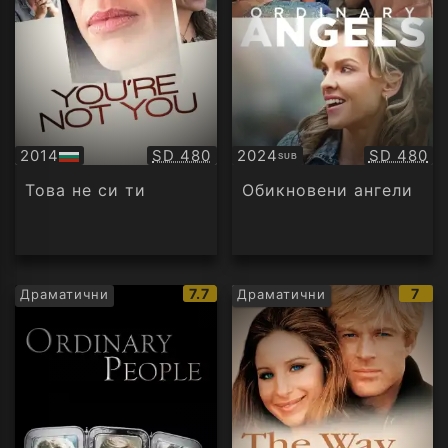
Качество:
Качество
2014
SD 480
2024
SD 480
SUB
БГ
Субтитри
аудио
Това не си ти
Обикновени ангели
IMDb
IMD
7.7
7
Драматични
Драматични
рейтинг:
рейт