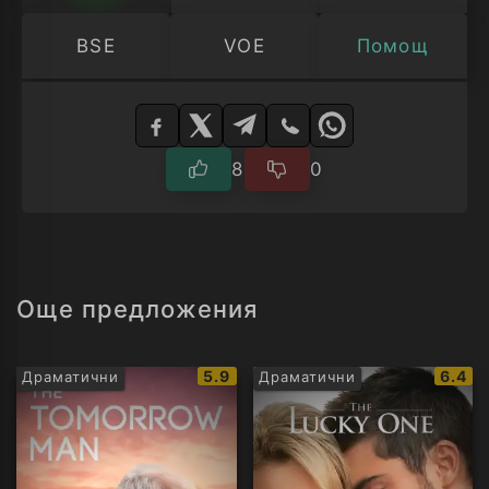
BSE
VOE
Помощ
Изберете
плейър
8
0
Още предложения
IMDb
IMDb
5.9
6.4
Драматични
Драматични
рейтинг:
рейти