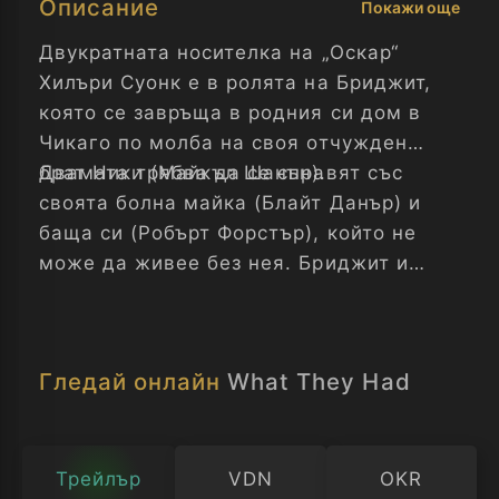
Описание
Покажи още
Двукратната носителка на „Оскар“
Хилъри Суонк е в ролята на Бриджит,
която се завръща в родния си дом в
Чикаго по молба на своя отчужден
брат Ники (Майкъл Шанън).
Двамата трябва да се справят със
своята болна майка (Блайт Данър) и
баща си (Робърт Форстър), който не
може да живее без нея. Бриджит и
Ники ще трябва да се помирят и
заедно да вземат някои трудни
решения за бъдещето на родителите
Гледай онлайн
What They Had
си.
Трейлър
VDN
OKR