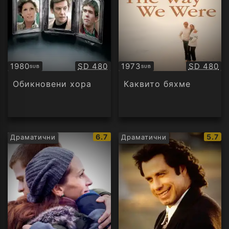
Качество:
Качество
1980
SD 480
1973
SD 480
SUB
SUB
Субтитри
Субтитри
Обикновени хора
Каквито бяхме
IMDb
IMDb
6.7
5.7
Драматични
Драматични
рейтинг:
рейти