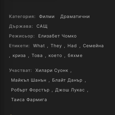
Категория:
Филми
Драматични
Държава:
САЩ
Режисьор:
Елизабет Чомко
Етикети:
What
,
They
,
Had
,
Семейна
,
криза
,
Това
,
което
,
бяхме
Участват:
Хилари Суонк
,
Майкъл Шанън
,
Блайт Данър
,
Робърт Форстър
,
Джош Лукас
,
Таиса Фармига