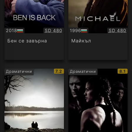
Качество:
Качество
2018
SD 480
1996
SD 480
БГ
БГ
аудио
аудио
Бен се завърна
Майкъл
IMDb
IMDb
7.2
8.1
Драматични
Драматични
рейтинг:
рейти