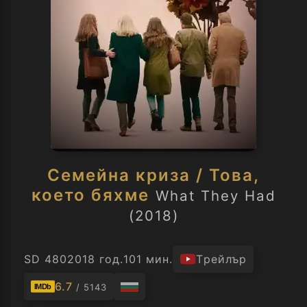
Семейна криза / Това,
което бяхме
What They Had
(2018)
SD 480
2018 год.
101 мин.
Трейлър
6.7
/ 5143
IMDb