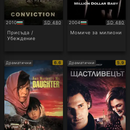
Качество:
Качество
2010
SD 480
2004
SD 480
БГ
БГ
аудио
аудио
Присъда /
Момиче за милиони
Убеждение
IMDb
IMDb
6.6
5.9
Драматични
Драматични
рейтинг:
рейти