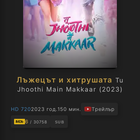
Лъжецът и хитрушата
Tu
Jhoothi Main Makkaar (2023)
HD 720
2023 год.
150 мин.
Трейлър
6
/ 30758
IMDb
SUB