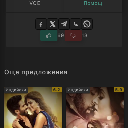
VOE
Помощ
Изберете
плейър
69
13
Още предложения
IMDb
IMDb
6.2
5.9
Индийски
Индийски
рейтинг:
рейти