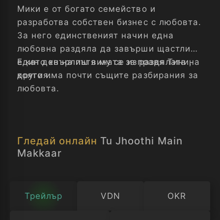
Мики е от богато семейство и
разработва собствен бизнес с любовта.
За него единственият начин една
любовна раздяла да завърши щастливо
е като хвърлиш вината за раздялата на
Един ден на пътя му се изправя Тини,
другия.
която има почти същите разбирания за
любовта.
Гледай онлайн
Tu Jhoothi Main
Makkaar
Трейлър
VDN
OKR