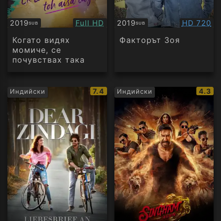
Качество:
Качество
2019
Full HD
2019
HD 720
SUB
SUB
Субтитри
Субтитри
Когато видях
Факторът Зоя
момиче, се
почувствах така
IMDb
IMDb
7.4
4.3
Индийски
Индийски
рейтинг:
рейти