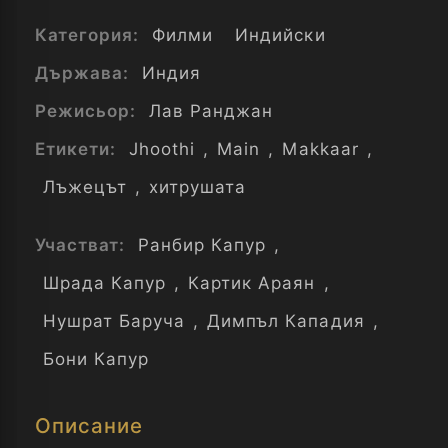
Категория:
Филми
Индийски
Държава:
Индия
Режисьор:
Лав Ранджан
Етикети:
Jhoothi
,
Main
,
Makkaar
,
Лъжецът
,
хитрушата
Участват:
Ранбир Капур
,
Шрада Капур
,
Картик Араян
,
Нушрат Баруча
,
Димпъл Кападия
,
Бони Капур
Описание