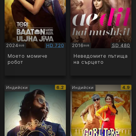
Качество:
Качество
2024
HD 720
2016
SD 480
SUB
SUB
Субтитри
Субтитри
Моето момиче
Неведомите пътища
робот
на сърцето
IMDb
IMDb
6.2
4.9
Индийски
Индийски
рейтинг:
рейти