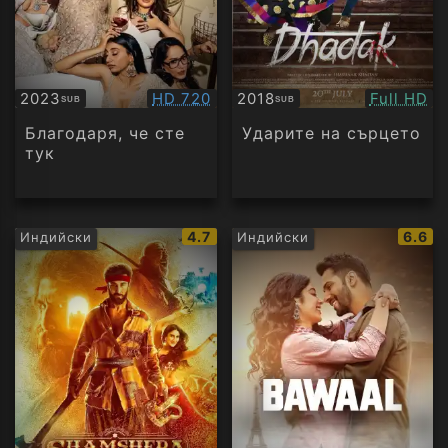
Качество:
Качество
2023
HD 720
2018
Full HD
SUB
SUB
Субтитри
Субтитри
Благодаря, че сте
Ударите на сърцето
тук
IMDb
IMDb
4.7
6.6
Индийски
Индийски
рейтинг:
рейти