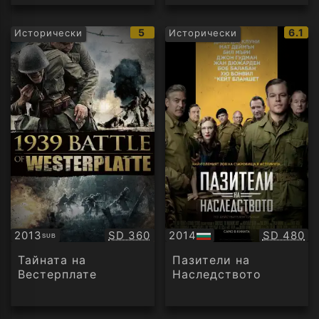
IMDb
IMDb
5
6.1
Исторически
Исторически
рейтинг:
рейти
Качество:
Качество
2013
SD 360
2014
SD 480
SUB
Субтитри
БГ
аудио
Тайната на
Пазители на
Вестерплате
Наследството