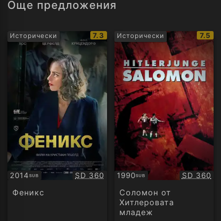
Още предложения
IMDb
IMDb
7.3
7.5
Исторически
Исторически
рейтинг:
рейти
Качество:
Качество
2014
SD 360
1990
SD 360
SUB
SUB
Субтитри
Субтитри
Феникс
Соломон от
Хитлеровата
младеж