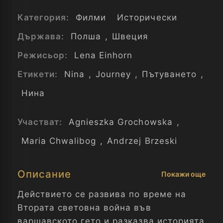
Категория:
Филми
Исторически
Държава:
Полша
,
Швеция
Режисьор:
Lena Einhorn
Етикети:
Nina
,
Journey
,
Пътуването
,
Нина
Участват:
Agnieszka Grochowska
,
Maria Chwalibog
,
Andrzej Brzeski
Описание
Покажи още
Действието се развива по време на
Втората световна война във
варшавското гето и разказва историята