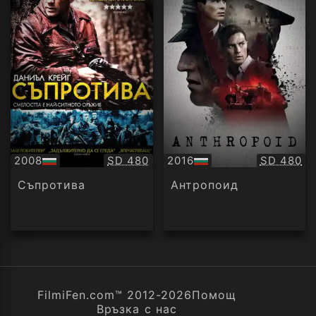
Качество:
Качество
2008
SD 480
2016
SD 480
БГ
БГ
аудио
аудио
Съпротива
Антропоид
FilmiFen.com™ 2012-2026
Помощ
Връзка с нас