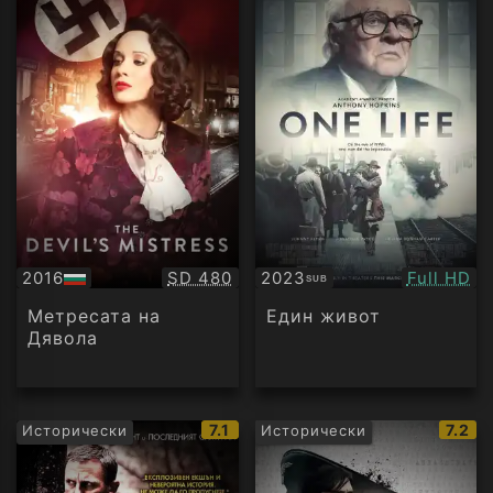
Качество:
Качество
2016
SD 480
2023
Full HD
SUB
БГ
Субтитри
аудио
Метресата на
Един живот
Дявола
IMDb
IMDb
7.1
7.2
Исторически
Исторически
рейтинг:
рейти