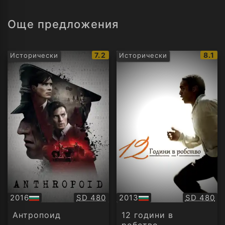
Още предложения
IMDb
IMDb
7.2
8.1
Исторически
Исторически
рейтинг:
рейти
Качество:
Качество
2016
SD 480
2013
SD 480
БГ
БГ
аудио
аудио
Антропоид
12 години в