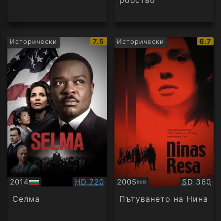
робство
IMDb
IMDb
7.5
6.7
Исторически
Исторически
рейтинг:
рейти
Качество:
Качество
2014
HD 720
2005
SD 360
SUB
БГ
Субтитри
аудио
Селма
Пътуването на Нина