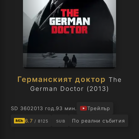
Германският доктор
The
German Doctor (2013)
SD 360
2013 год.
93 мин.
Трейлър
6.7
По реални събития
/ 8125
IMDb
SUB