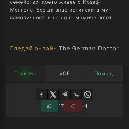
семейство, което живее с Йозеф
Менгеле, без да знае истинската му
самоличност, и на едно момиче, което
се влюбва в един от най-големите
престъпници на всички времена.
Гледай онлайн
The German Doctor
Трейлър
VOE
Помощ
Изберете
плейър
17
-4