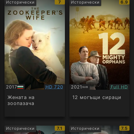
IMDb
IMDb
7
6.9
Исторически
Исторически
рейтинг:
рейти
Качество:
Качество
2017
HD 720
2021
Full HD
SUB
БГ
Субтитри
аудио
Жената на
12 могъщи сираци
зоопазача
IMDb
IMDb
7.1
7.5
Исторически
Исторически
рейтинг:
рейти