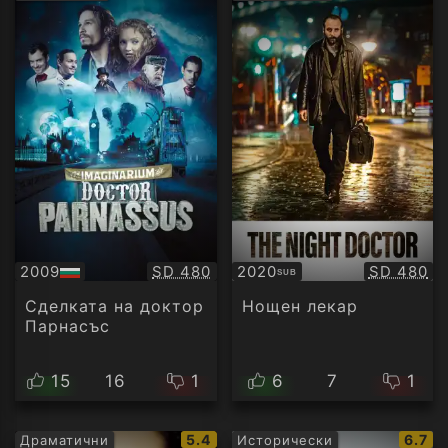
рейтинг:
рейти
Качество:
Качество
2009
SD 480
2020
SD 480
SUB
БГ
Субтитри
аудио
Сделката на доктор
Нощен лекар
Парнасъс
15
16
1
6
7
1
IMDb
IMDb
5.4
6.7
Драматични
Исторически