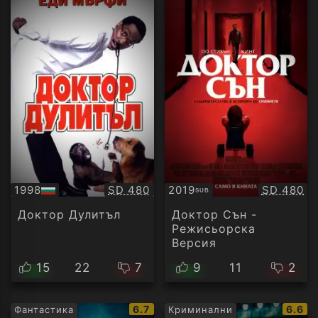
Качество:
Качество
1998
SD 480
2019
SD 480
SUB
БГ
Субтитри
аудио
Доктор Дулитъл
Доктор Сън -
Режисьорска
Версия
15
22
7
9
11
2
IMDb
IMDb
6.7
6.6
Фантастика
Криминални