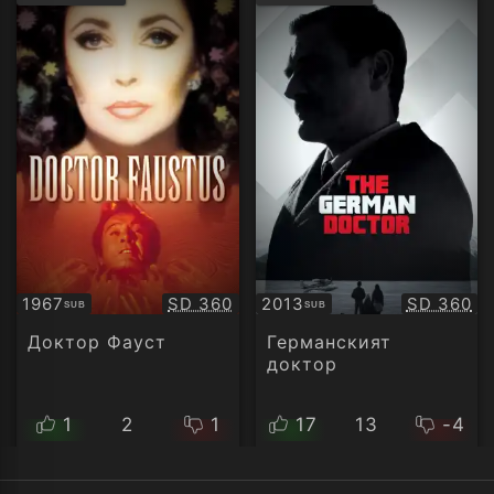
рейтинг:
рейти
Качество:
Качество
1967
SD 360
2013
SD 360
SUB
SUB
Субтитри
Субтитри
Доктор Фауст
Германският
доктор
1
2
1
17
13
-4