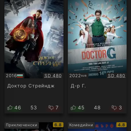
Качество:
Качество
2016
SD 480
2022
SD 480
SUB
БГ
Субтитри
аудио
Доктор Стрейндж
Д-р Г.
46
53
7
45
48
3
IMDb
IMDb
6.8
4.8
Приключенски
Комедийни
рейтинг:
рейти