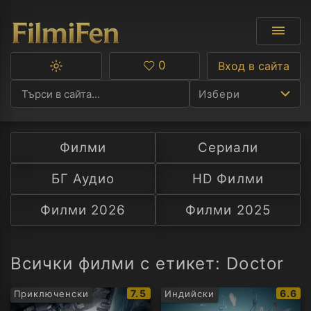
0
Вход в сайта
Превключване
Любими
между
Избери
тъмна
и
светла
тема
Филми
Сериали
Ф
БГ Аудио
HD Филми
С
Филми 2026
Филми 2025
А
Р
Всички филми с етикет: Doctor
C
IMDb
IMDb
7.5
6.6
Приключенски
Индийски
рейтинг:
рейти