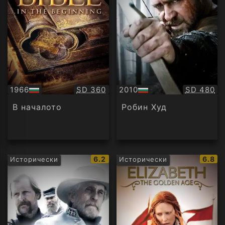
Качество:
Качество
1966
SD 360
2010
SD 480
БГ
БГ
аудио
аудио
В началото
Робин Худ
IMDb
IMDb
6.2
6.8
Исторически
Исторически
рейтинг:
рейти