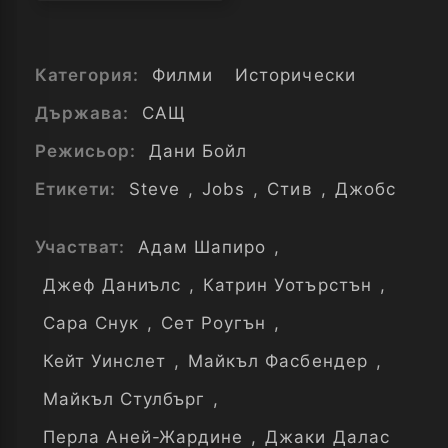
Категория:
Филми
Исторически
Държава:
САЩ
Режисьор:
Дани Бойл
Етикети:
Steve
,
Jobs
,
Стив
,
Джобс
Участват:
Адам Шапиро
,
Джеф Даниълс
,
Катрин Уотърстън
,
Сара Снук
,
Сет Роугън
,
Кейт Уинслет
,
Майкъл Фасбендер
,
Майкъл Стулбърг
,
Перла Аней-Жардине
,
Джаки Далас