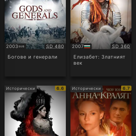
Качество:
Качество
2003
SD 480
2007
SD 360
SUB
Субтитри
БГ
аудио
Богове и генерали
Елизабет: Златният
век
IMDb
IMDb
6.6
6.7
Исторически
Исторически
рейтинг:
рейти