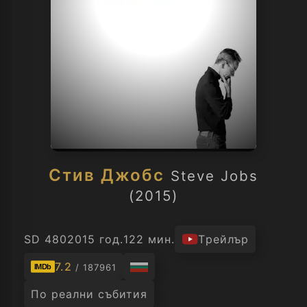
Стив Джобс
Steve Jobs
(2015)
SD 480
2015 год.
122 мин.
Трейлър
7.2
/ 187961
IMDb
По реални събития