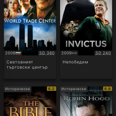
Качество:
Качество
2006
SD 360
2009
SD 240
SUB
БГ
Субтитри
аудио
Световният
Непобедим
търговски център
IMDb
IMDb
6.2
6.6
Исторически
Исторически
рейтинг:
рейти