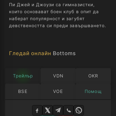
Пи Джей и Джоузи са гимназистки,
които основават боен клуб в опит да
наберат популярност и загубят
девствеността си преди завършването.
Гледай онлайн
Bottoms
Трейлър
VDN
OKR
BSE
VOE
Помощ
Изберете
плейър