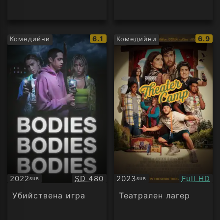
IMDb
IMDb
6.1
6.9
Комедийни
Комедийни
рейтинг:
рейти
Качество:
Качество
2022
SD 480
2023
Full HD
SUB
SUB
Субтитри
Субтитри
Убийствена игра
Театрален лагер