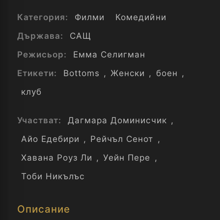
Категория:
Филми
Комедийни
Държава:
САЩ
Режисьор:
Емма Селигман
Етикети:
Bottoms
,
Женски
,
боен
,
клуб
Участват:
Дагмара Доминисчик
,
Айо Едебири
,
Рейчъл Сенот
,
Хавана Роуз Ли
,
Уейн Пере
,
Тоби Никълъс
Описание