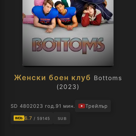
Женски боен клуб
Bottoms
(2023)
SD 480
2023 год.
91 мин.
Трейлър
6.7
/ 59145
IMDb
SUB