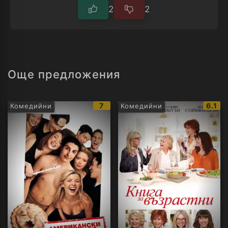
2
2
Още предложения
IMDb
IMDb
7
6.1
Комедийни
Комедийни
рейтинг:
рейти