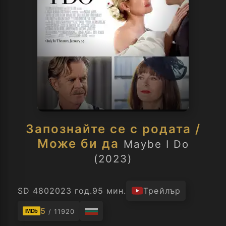
Запознайте се с родата /
Може би да
Maybe I Do
(2023)
SD 480
2023 год.
95 мин.
Трейлър
5
/ 11920
IMDb