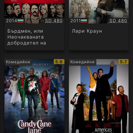
Качество:
Качество
2014
SD 480
2011
SD 480
БГ
БГ
аудио
аудио
Бърдмен, или
Лари Краун
Неочакваната
добродетел на
невежеството
IMDb
IMDb
5.6
5.7
Комедийни
Комедийни
рейтинг:
рейти