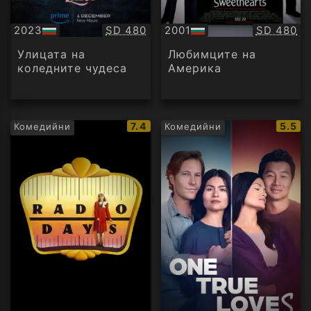
Качество:
Качество
2023
SD 480
2001
SD 480
БГ
БГ
аудио
аудио
Улицата на
Любимците на
коледните чудеса
Америка
IMDb
IMDb
7.4
5.5
Комедийни
Комедийни
рейтинг:
рейти