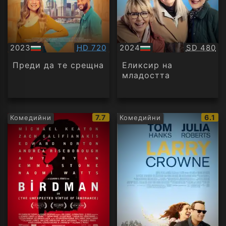
Качество:
Качество
2023
HD 720
2024
SD 480
БГ
БГ
аудио
аудио
Преди да те срещна
Еликсир на
младостта
IMDb
IMDb
7.7
6.1
Комедийни
Комедийни
рейтинг:
рейти