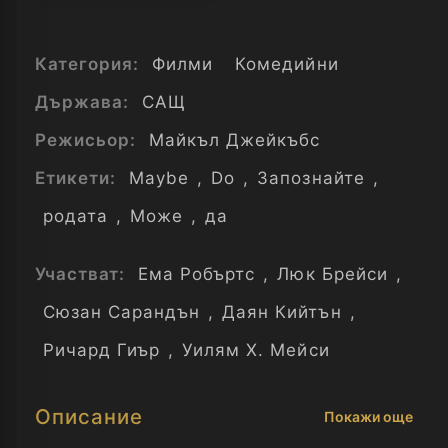
Категория:
Филми
Комедийни
Държава:
САЩ
Режисьор:
Майкъл Джейкъбс
Етикети:
Maybe
,
Do
,
Запознайте
,
родата
,
Може
,
да
Участват:
Ема Робъртс
,
Люк Брейси
,
Сюзан Сарандън
,
Даян Кийтън
,
Ричард Гиър
,
Уилям Х. Мейси
Описание
Покажи още