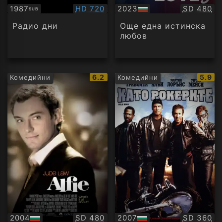
Качество:
Качество
1987
HD 720
2023
SD 480
SUB
Субтитри
БГ
аудио
Радио дни
Още една истинска
любов
IMDb
IMDb
6.2
5.9
Комедийни
Комедийни
рейтинг:
рейти
Качество:
Качество
2004
SD 480
2007
SD 360
БГ
БГ