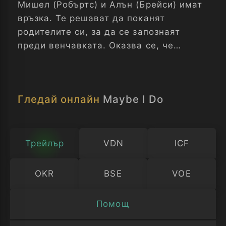
Мишел (Робъртс) и Алън (Брейси) имат
връзка. Те решават да поканят
родителите си, за да се запознаят
преди венчавката. Оказва се, че
родителите вече се познават добре,
което води до конфузни ситуации.
Гледай онлайн
Maybe I Do
Трейлър
VDN
ICF
OKR
BSE
VOE
Помощ