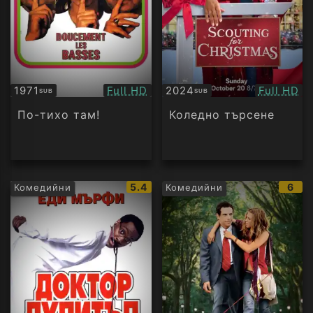
Качество:
Качество
1971
Full HD
2024
Full HD
SUB
SUB
Субтитри
Субтитри
По-тихо там!
Коледно търсене
IMDb
IMD
5.4
6
Комедийни
Комедийни
рейтинг:
рейт