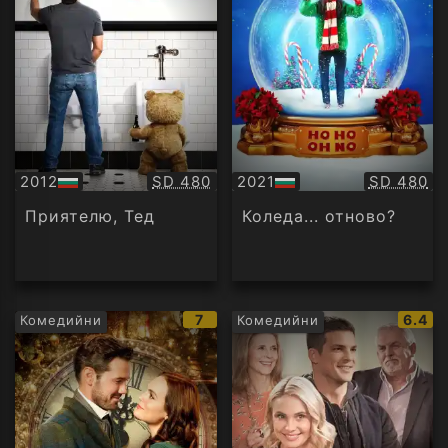
Качество:
Качество
2012
SD 480
2021
SD 480
БГ
БГ
аудио
аудио
Приятелю, Тед
Коледа... отново?
IMDb
IMDb
7
6.4
Комедийни
Комедийни
рейтинг:
рейти