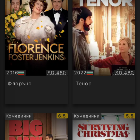
Качество:
Качество
2016
SD 480
2022
SD 480
БГ
БГ
аудио
аудио
Флорънс
Тенор
IMDb
IMDb
6.5
5.5
Комедийни
Комедийни
рейтинг:
рейти