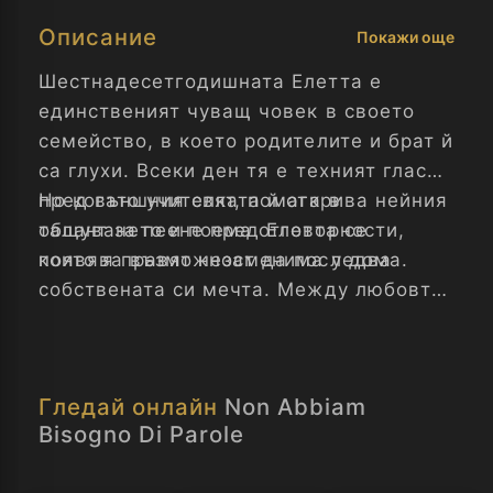
Описание
Покажи още
Шестнадесетгодишната Елетта е
единственият чуващ човек в своето
семейство, в което родителите и брат й
са глухи. Всеки ден тя е техният глас
пред външния свят, помага в
Но когато учителката й открива нейния
общуването и поема отговорности,
талант за пеене пред Елетта се
които я правят незаменима у дома.
появява възможност да последва
собствената си мечта. Между любовта
към семейството и желанието да
намери своя път тя трябва да направи
труден избор: Да остане там, където е
Гледай онлайн
Non Abbiam
нужна или да се осмели да заживее
Bisogno Di Parole
със собствения си глас.