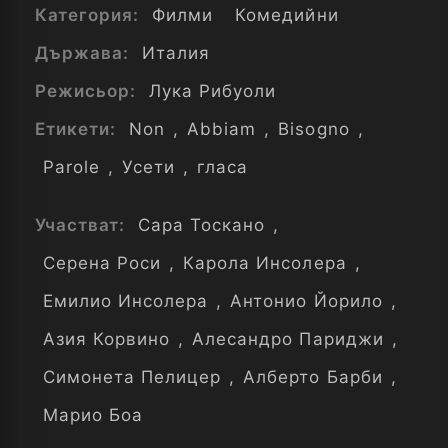
Категория:
Филми
Комедийни
Държава:
Италия
Режисьор:
Лука Рибуоли
Етикети:
Non
,
Abbiam
,
Bisogno
,
Parole
,
Усети
,
гласа
Участват:
Сара Тоскано
,
Серена Роси
,
Карола Инсолера
,
Емилио Инсолера
,
Антонио Йорило
,
Азия Корвино
,
Алесандро Париджи
,
Симонета Пелицер
,
Алберто Барби
,
Марио Боа