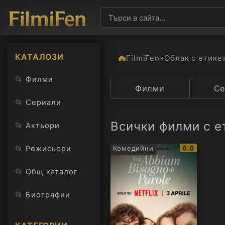
КАТАЛОЗИ
FilmiFen
»
Облак с етике
📂
Филми
Категория
Филми
Държав
Се
📂
Сериали
Всички филми с е
📂
Актьори
IMDb
📂
6.6
Режисьори
Комедийни
рейтинг:
📂
Общ каталог
📂
Биографии