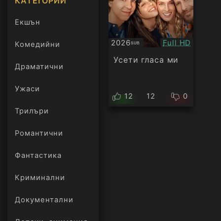
КАТЕГОРИИ
Екшън
Качество:
2026
Full HD
Комедийни
SUB
Субтитри
Усети гласа ми
Драматични
Ужаси
12
12
0
Трилъри
онлайн
Романтични
Фантастика
Криминални
Документални