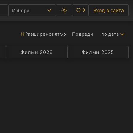
0
Вход в сайта
Избери
Превключване
Любими
между
тъмна
и
светла
Разширен
филтър
Подреди
по дата
Ф
тема
С
Филми 2026
Селекция
Превод
Филми 2025
Актьор
А
Р
C