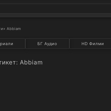
ти
» Abbiam
а
риали
Година
БГ Аудио
IMDB
HD Филми
Рейтинг
тикет: Abbiam