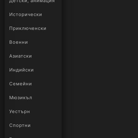
Детски, анимация
Исторически
Приключенски
Военни
Азиатски
Индийски
Семейни
Мюзикъл
Уестърн
Спортни