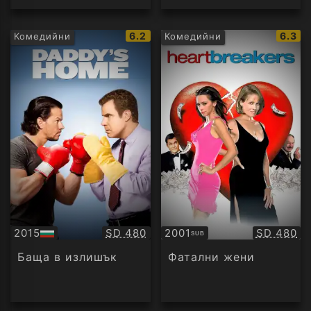
IMDb
IMDb
6.2
6.3
Комедийни
Комедийни
рейтинг:
рейти
Качество:
Качество
2015
SD 480
2001
SD 480
SUB
БГ
Субтитри
аудио
Баща в излишък
Фатални жени