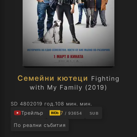
Семейни кютеци
Fighting
with My Family (2019)
SD 480
2019 год.
108 мин. мин.
Трейлър
7
/ 93654
IMDb
SUB
По реални събития