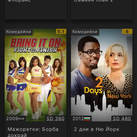
IMDb
IMD
5.1
6
Комедийни
Комедийни
рейтинг:
рейт
Качество:
Качество
2009
SD 360
2012
SD 480
SUB
Субтитри
БГ
аудио
Мажоретки: Борба
2 дни в Ню Йорк
докрай