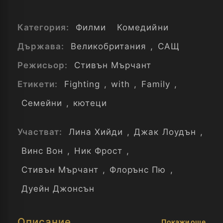
Категория:
Филми
Комедийни
Държава:
Великобритания
,
САЩ
Режисьор:
Стивън Мърчант
Етикети:
Fighting
,
with
,
Family
,
Семейни
,
кютеци
Участват:
Лина Хийди
,
Джак Лоудън
,
Винс Вон
,
Ник Фрост
,
Стивън Мърчант
,
Флорънс Пю
,
Дуейн Джонсън
Описание
Покажи още