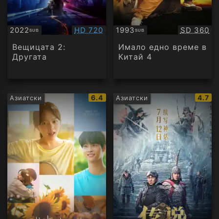
Качество:
Качество
2022
HD 720
1993
SD 360
SUB
SUB
Субтитри
Субтитри
Вещицата 2:
Имало едно време в
Другата
Китай 4
IMDb
IMDb
6.4
4.7
Азиатски
Азиатски
рейтинг:
рейти