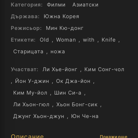
Категория:
Филми
Азиатски
Държава:
Южна Корея
Режисьор:
Мин Кю-донг
Етикети:
Old
,
Woman
,
with
,
Knife
,
Старицата
,
ножа
Участват:
Ли Хье-йонг
,
Ким Сонг-чол
,
Йон У-джин
,
Ок Джа-йон
,
Ким Му-йол
,
Шин Си-а
,
Ли Хьон-гюл
,
Хьон Бонг-сик
,
Джунг Хьон-джун
,
Юн Че-на
Описание
Покажи още