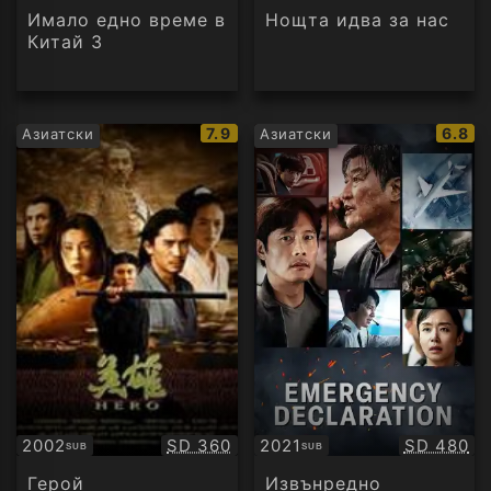
Имало едно време в
Нощта идва за нас
Китай 3
IMDb
IMDb
7.9
6.8
Азиатски
Азиатски
рейтинг:
рейти
Качество:
Качество
2002
SD 360
2021
SD 480
SUB
SUB
Субтитри
Субтитри
Герой
Извънредно