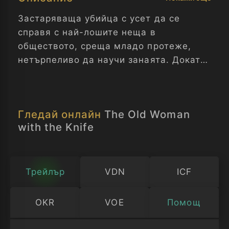
Застаряваща убийца с усет да се
справя с най-лошите неща в
обществото, среща младо протеже,
нетърпеливо да научи занаята. Докато
те създават неочаквана връзка,
опитната убийца открива нова цел в
своите години на здрач, изпълнени с
Гледай онлайн
The Old Woman
насилие и грубост...
with the Knife
Трейлър
VDN
ICF
OKR
VOE
Помощ
Изберете