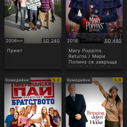
Качество:
Качество
2006
SD 240
2018
SD 480
SUB
Субтитри
Приет
Mary Poppins
Returns / Мери
Попинз се завръща
(2018) BG AUDIO
IMDb
IMDb
5.3
5.6
Комедийни
Комедийни
рейтинг:
рейти