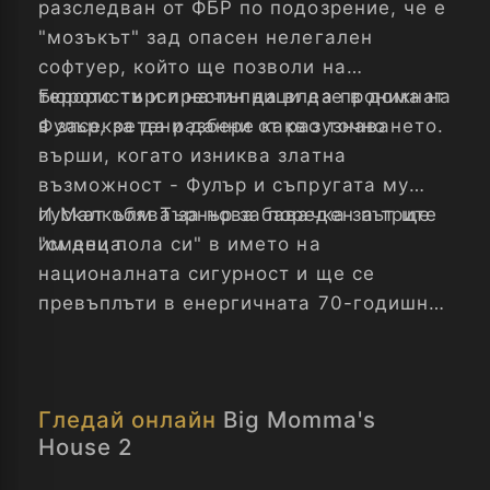
разследван от ФБР по подозрение, че е
"мозъкът" зад опасен нелегален
софтуер, който ще позволи на
терористи и престъпници да проникнат
Бюрото търси начин да влезе в дома на
в засекретени данни от разузнаването.
Фулър, за да разбере какво точно
върши, когато изниква златна
възможност - Фулър и съпругата му
пускат обява за нова бавачка за трите
И Малкълм Търнър за пореден път ще
им деца.
"смени пола си" в името на
националната сигурност и ще се
превъплъти в енергичната 70-годишна
Хати Мей Пиърс...
Гледай онлайн
Big Momma's
House 2