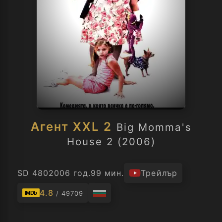
Агент XXL 2
Big Momma's
House 2 (2006)
SD 480
2006 год.
99 мин.
Трейлър
4.8
/ 49709
IMDb