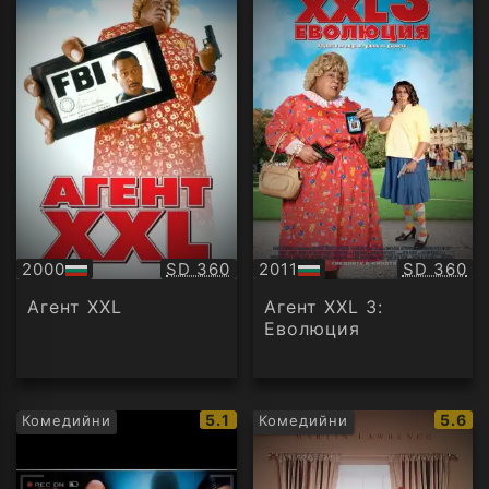
Качество:
Качество
2000
SD 360
2011
SD 360
БГ
БГ
аудио
аудио
Агент XXL
Агент XXL 3:
Еволюция
IMDb
IMDb
5.1
5.6
Комедийни
Комедийни
рейтинг:
рейти