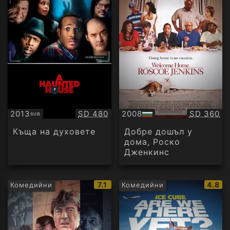
Качество:
Качество
2013
SD 480
2008
SD 360
SUB
Субтитри
БГ
аудио
Къща на духовете
Добре дошъл у
дома, Роско
Дженкинс
IMDb
IMDb
7.1
4.8
Комедийни
Комедийни
рейтинг:
рейти