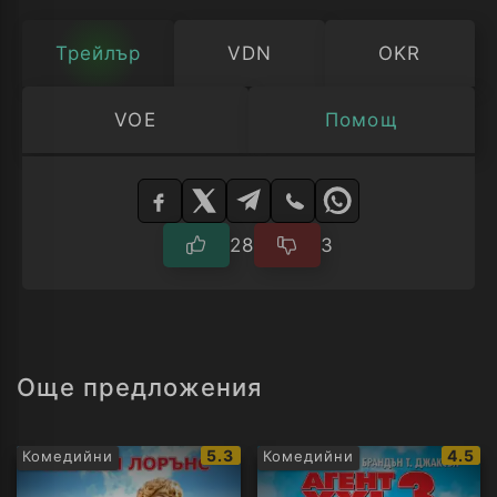
Трейлър
VDN
OKR
VOE
Помощ
Изберете
плейър
28
3
Още предложения
IMDb
IMDb
5.3
4.5
Комедийни
Комедийни
рейтинг:
рейти