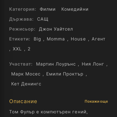
Категория:
Филми
Комедийни
Държава:
САЩ
Режисьор:
Джон Уайтсел
Етикети:
Big
,
Momma
,
House
,
Агент
,
XXL
,
2
Участват:
Мартин Лоурънс
,
Ния Лонг
,
Марк Мосес
,
Емили Проктър
,
Кет Денингс
Описание
Покажи още
Том Фулър е компютърен гений,