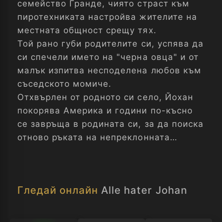
семейство Гранде, чиято страст към
пиротехниката настройва жителите на
местната общност срещу тях.
Той рано губи родителите си, успява да
си спечели името на "черна овца" и от
малък изпитва несподелена любов към
съседското момиче.
Отхвърлен от родното си село, Йохан
покорява Америка и години по-късно
се завръща в родината си, за да поиска
отново ръката на непреклонната
горделивка...
Гледай онлайн
Alle hater Johan