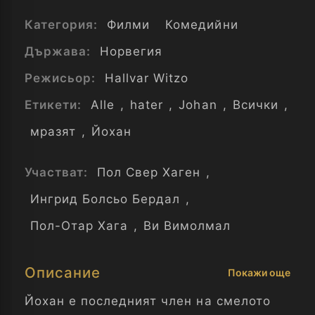
Категория:
Филми
Комедийни
Държава:
Норвегия
Режисьор:
Hallvar Witzo
Етикети:
Alle
,
hater
,
Johan
,
Всички
,
мразят
,
Йохан
Участват:
Пол Свер Хаген
,
Ингрид Болсьо Бердал
,
Пол-Отар Хага
,
Ви Вимолмал
Описание
Покажи още
Йохан е последният член на смелото