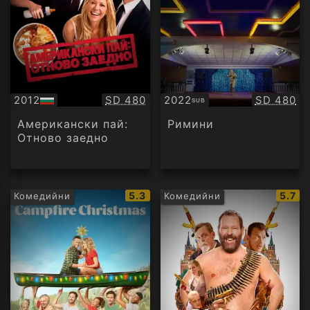
Качество:
Качество
2012
SD 480
2022
SD 480
SUB
БГ
Субтитри
аудио
Американски пай:
Римини
Отново заедно
IMDb
IMDb
5.3
5.7
Комедийни
Комедийни
рейтинг:
рейти