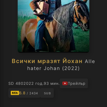
Всички мразят Йохан
Alle
hater Johan (2022)
SD 480
2022 год.
93 мин.
Трейлър
6.8
/ 2434
IMDb
SUB