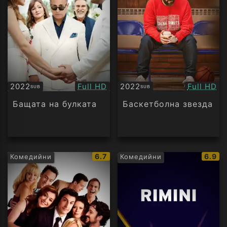
Качество:
Качество
2022
Full HD
2022
Full HD
SUB
SUB
Субтитри
Субтитри
Бащата на булката
Баскетболна звезда
IMDb
IMDb
6.7
6.9
Комедийни
Комедийни
рейтинг:
рейти