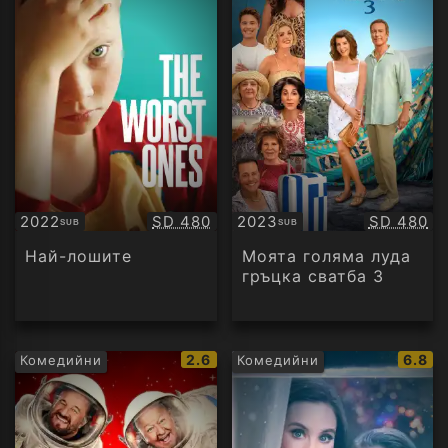
Качество:
Качество
2022
SD 480
2023
SD 480
SUB
SUB
Субтитри
Субтитри
Най-лошите
Моята голяма луда
гръцка сватба 3
IMDb
IMDb
2.6
6.8
Комедийни
Комедийни
рейтинг:
рейти