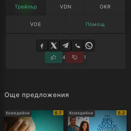
Трейлър
VDN
OKR
VOE
Помощ
Изберете
плейър
4
1
Още предложения
IMDb
IMDb
6.7
5.2
Комедийни
Комедийни
рейтинг:
рейти