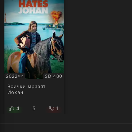
Качество:
2022
SD 480
SUB
Субтитри
Всички мразят
Йохан
4
5
1