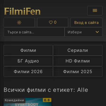
0
Вход в сайта
Превключване
Любими
между
Избери
тъмна
и
светла
тема
Филми
Сериали
Ф
БГ Аудио
HD Филми
С
Филми 2026
Филми 2025
А
Р
Всички филми с етикет: Alle
C
IMDb
6.8
Комедийни
рейтинг: