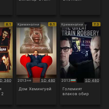
IMDb
IMDb
IMDb
8.1
6.1
7.3
Криминални
Криминални
рейтинг:
рейтинг:
рейтинг
ачество:
Качество:
Качество:
D 360
2013
SD 480
2013
SD 480
SUB
Субтитри
БГ
аудио
и
Дом Хемингуей
Големият
 2
влаков обир