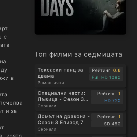
арт,
ш е
ната
Топ филми за седмицата
 на
Тексаски танц за
жду
Рейтинг
0.6
двама
Full HD 1080
ржи в
Романтични
Специални части:
Рейтинг
1
ата
Лъвица - Сезон 3
HD 720
спечелва
Епизод 1
Сериали
т и за
Домът на дракона -
Рейтинг
1
Сезон 3 Епизод 7
SD 480
от
Сериали
а, която