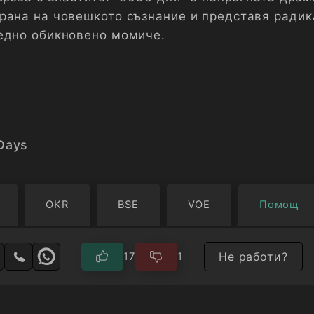
рана на човешкото съзнание и представя радик
едно обикновено момиче.
Days
OKR
BSE
VOE
Помощ
Не работи?
17
1