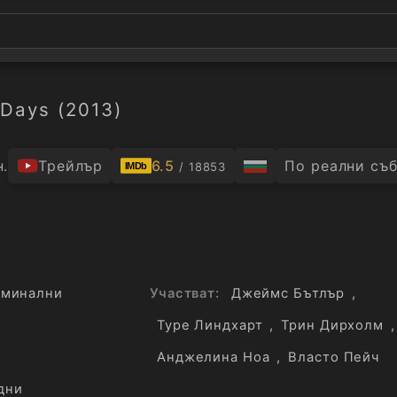
Days (2013)
н.
Трейлър
6.5
По реални съ
/ 18853
IMDb
иминални
Участват:
Джеймс Бътлър
,
Туре Линдхарт
,
Трин Дирхолм
,
н
Анджелина Ноа
,
Власто Пейч
дни