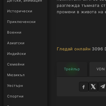
Детски, анимация
разглежда тъмната ст
Исторически
промени в живота на 
Приключенски
Военни
Азиатски
Гледай онлайн
3096 
Индийски
Семейни
Трейлър
VDN
Мюзикъл
Изберете
плейър
Уестърн
Спортни