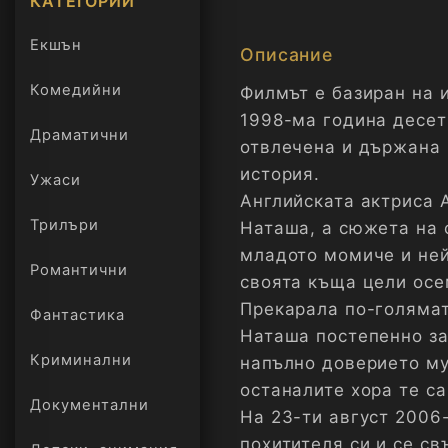
КАТЕГОРИИ
Екшън
Описание
Комедийни
Филмът е базиран на и
1998-ма година десе
Драматични
отвлечена и държана 
история.
Ужаси
Английската актриса 
Трилъри
Наташа, а сюжета на 
онлайн
младото момиче и ней
Романтични
своята къща цели осе
Прекарала по-голямат
Фантастика
Наташа постепенно за
Криминални
напълно доверието му.
останалите хора те с
Документални
На 23-ти август 2006
похитителя си и се св