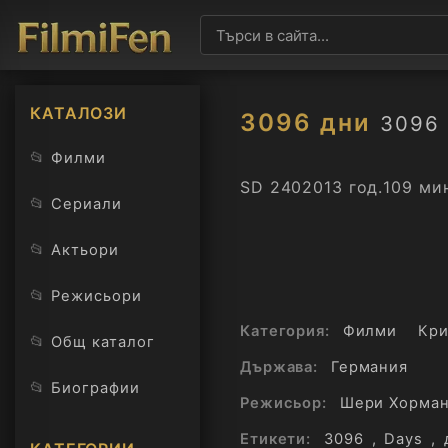
КАТАЛОЗИ
3096 дни
3096 
📂
Филми
SD 240
2013 год.
109 ми
📂
Сериали
📂
Актьори
📂
Режисьори
Категория:
Филми
Кр
📂
Общ каталог
Държава:
Германия
📂
Биографии
Режисьор:
Шери Хорма
Етикети:
3096
,
Days
,