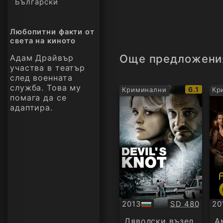
Български
Любопитни факти от
света на киното
Още предложени
Адам Драйвър
участва в театър
след военната
служба. Това му
IMDb
6.1
Криминални
Кр
помага да се
рейтинг:
адаптира.
Качество:
2013
SD 480
20
БГ
БГ
аудио
ау
Дяволски възел
А