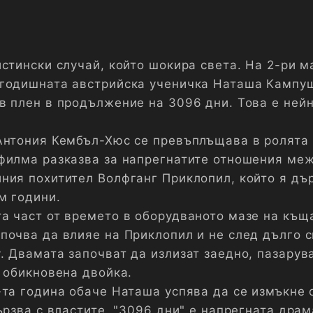
стински случай, който шокира света. На 2-ри м
тгодишната австрийска ученичка Наташа Кампу
в плен в продължение на 3096 дни. Това е ней
Антония Кембъл-Хюс се превъплъщава в ролята
филма разказва за напрегнатите отношения ме
ния похитител Волфганг Приклопил, който я дъ
м години.
а част от времето в оборудваното мазе на къщ
почва да влияе на Приклопил и не след дълго 
 Двамата започват да излизат заедно, пазарува
а обикновена двойка.
-та година обаче Наташа успява да се измъкне 
ързва с властите. "3096 дни" е напрегната драм