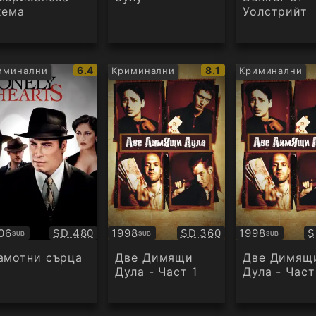
хема
Уолстрийт
IMDb
IMDb
6.4
8.1
иминални
Криминални
Криминални
рейтинг:
рейтинг:
Качество:
Качество:
К
06
SD 480
1998
SD 360
1998
S
SUB
SUB
SUB
бтитри
Субтитри
Субтитри
амотни сърца
Две Димящи
Две Димящ
Дула - Част 1
Дула - Част