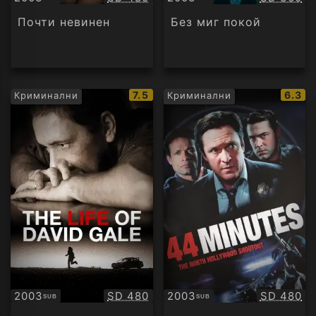
Субтитри
Субтитри
Почти невинен
Без миг покой
IMDb
IMDb
7.5
6.3
Криминални
Криминални
рейтинг:
рейти
Качество:
Качество
2003
SD 480
2003
SD 480
SUB
SUB
Субтитри
Субтитри