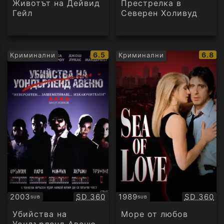
Животът на Дейвид
Престрелка в
Гейл
Северен Холивуд
IMDb
IMDb
6.5
6.8
Криминални
Криминални
рейтинг:
рейти
Качество:
Качество
2003
SD 360
1989
SD 360
SUB
SUB
Субтитри
Субтитри
Убийства на
Море от любов
Уондърленд Авеню