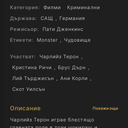
Категория:
Филми
Криминални
Държава:
САЩ
,
Германия
Режисьор:
Пати Дженкинс
Етикети:
Monster
,
Чудовище
Участват:
Чарлийз Терон
,
Кристина Ричи
,
Брус Дърн
,
Лий Търджисън
,
Ани Корли
,
Скот Уилсън
Описание
Покажи още
Чарлийз Терон играе блестящо
главната роля в този шокиращ и