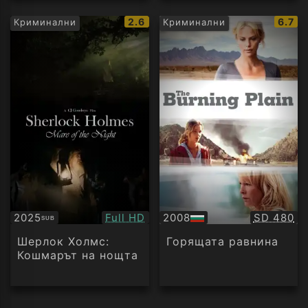
IMDb
IMDb
2.6
6.7
Криминални
Криминални
рейтинг:
рейти
Качество:
Качество
2025
Full HD
2008
SD 480
SUB
Субтитри
БГ
аудио
Шерлок Холмс:
Горящата равнина
Кошмарът на нощта