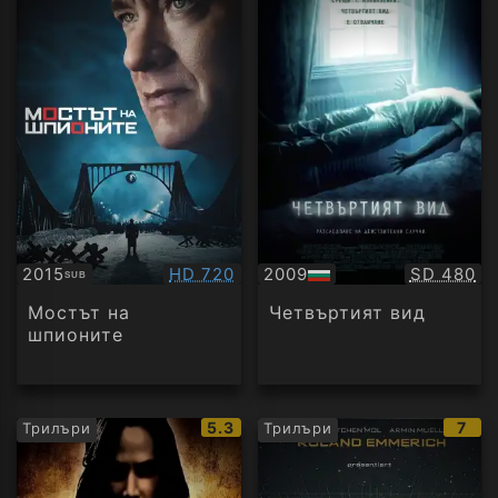
Качество:
Качество
2015
HD 720
2009
SD 480
SUB
Субтитри
БГ
аудио
Мостът на
Четвъртият вид
шпионите
IMDb
IMD
5.3
7
Трилъри
Трилъри
рейтинг:
рейт