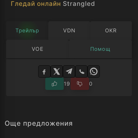
Гледай онлайн
Strangled
Трейлър
VDN
OKR
VOE
Помощ
Изберете
плейър
19
0
Още предложения