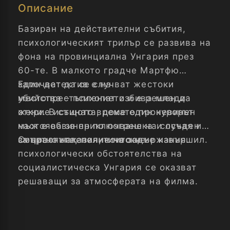
Описание
Базиран на действителни събития,
психологическият трилър се развива на
фона на провинциална Унгария през
60-те. В малкото градче Мартфю
започват да се случват жестоки
Един детектив е на
убийства – психопат избива млади
местопрестъплението и е решен да
жени. В същото време един невинен
открие истината, докато прокурорът
мъж е обвинен по погрешка и осъден
настоява за приключване на случая и
за престъпления, които не е извършил.
смъртно наказание на задържания.
Социалните, политически и
психологически обстоятелства на
социалистическа Унгария се оказват
решаващи за атмосферата на филма.