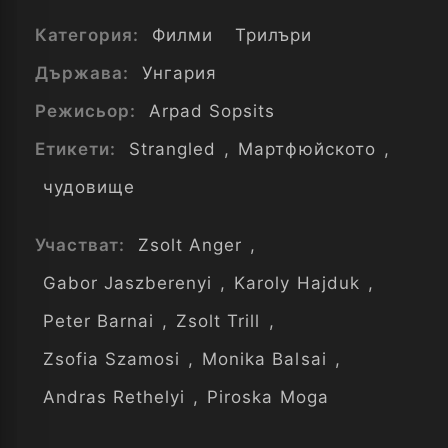
Категория:
Филми
Трилъри
Държава:
Унгария
Режисьор:
Arpad Sopsits
Етикети:
Strangled
,
Мартфюйското
,
чудовище
Участват:
Zsolt Anger
,
Gabor Jaszberenyi
,
Karoly Hajduk
,
Peter Barnai
,
Zsolt Trill
,
Zsofia Szamosi
,
Monika Balsai
,
Andras Rethelyi
,
Piroska Moga