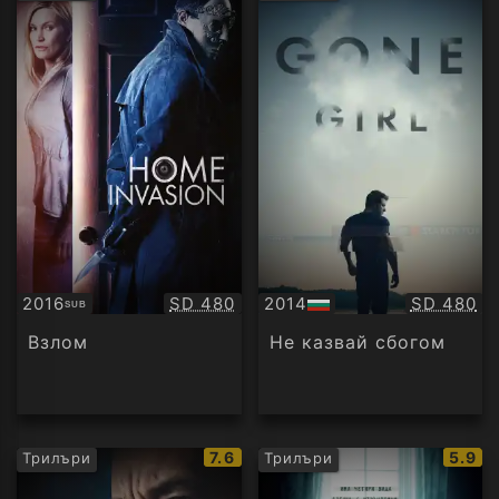
рейтинг:
рейти
Качество:
Качество
2016
SD 480
2014
SD 480
SUB
Субтитри
БГ
аудио
Взлом
Не казвай сбогом
IMDb
IMDb
7.6
5.9
Трилъри
Трилъри
рейтинг:
рейти