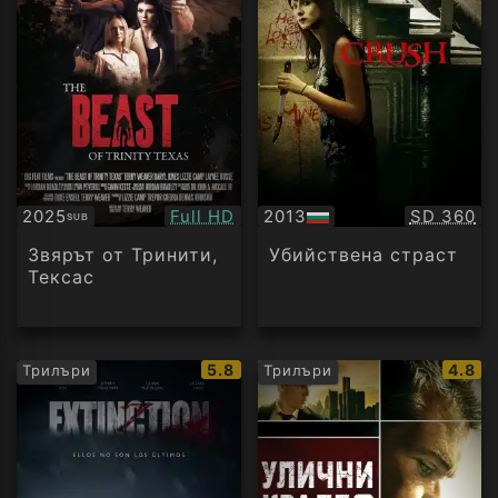
Качество:
Качество
2025
Full HD
2013
SD 360
SUB
Субтитри
БГ
аудио
Звярът от Тринити,
Убийствена страст
Тексас
IMDb
IMDb
5.8
4.8
Трилъри
Трилъри
рейтинг:
рейти