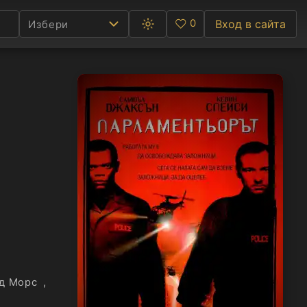
0
Вход в сайта
Избери
Превключване
Любими
между
тъмна
и
светла
Ф
тема
С
А
Р
C
д Морс
,