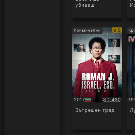
убиваш
И
IMDb
6.5
Криминални
Кр
рейтинг:
Качество:
2017
SD 480
19
БГ
Су
аудио
Вътрешен град
Л