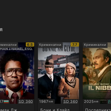
я
IMDb
IMDb
6.5
7.7
иминални
Криминални
Криминални
рейтинг:
рейтинг:
Качество:
Качество:
К
17
SD 360
1967
SD 360
2025
F
SUB
SUB
Субтитри
Субтитри
дио
оман Дж.
Бони и Клайд
Посредник