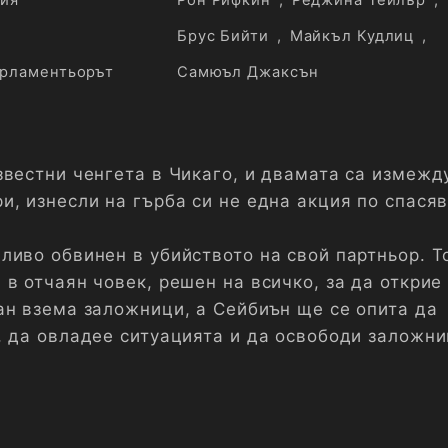
ия
Рон Рифкин
,
Реджина Тейлър
,
Брус Бийти
,
Майкъл Кудлиц
,
рламентьорът
Самюъл Джаксън
звестни ченгета в Чикаго, и двамата са измежд
и, изнесли на гърба си не една акция по спася
ливо обвинен в убийството на свой партньор. Т
в отчаян човек, решен на всичко, за да открие
ан взема заложници, а Сейбиън ще се опита да
, да овладее ситуацията и да освободи заложни