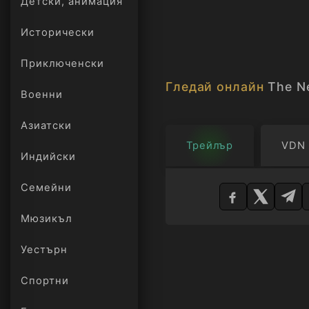
Детски, анимация
Исторически
Приключенски
Гледай онлайн
The N
Военни
Азиатски
Трейлър
VDN
Индийски
Изберете
Семейни
плейър
Мюзикъл
Уестърн
Спортни