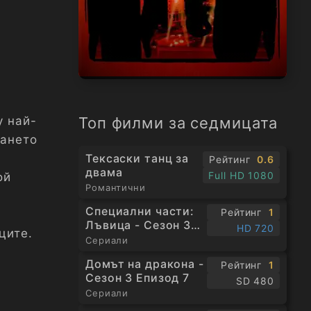
Топ филми за седмицата
у най-
ването
Тексаски танц за
Рейтинг
0.6
двама
Full HD 1080
ой
Романтични
Специални части:
Рейтинг
1
Лъвица - Сезон 3
HD 720
ците.
Епизод 1
Сериали
Домът на дракона -
Рейтинг
1
Сезон 3 Епизод 7
SD 480
Сериали